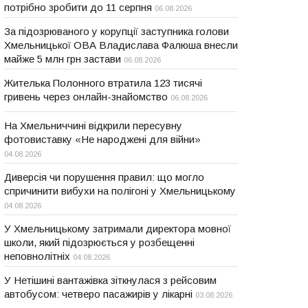
потрібно зробити до 11 серпня
06.08.2026
За підозрюваного у корупції заступника голови
Хмельницької ОВА Владислава Фалюша внесли
майже 5 млн грн застави
06.08.2026
Жителька Полонного втратила 123 тисячі
гривень через онлайн-знайомство
06.08.2026
На Хмельниччині відкрили пересувну
фотовиставку «Не народжені для війни»
04.08.2026
Диверсія чи порушення правил: що могло
спричинити вибухи на полігоні у Хмельницькому
04.08.2026
У Хмельницькому затримали директора мовної
школи, який підозрюється у розбещенні
неповнолітніх
04.08.2026
У Нетішині вантажівка зіткнулася з рейсовим
автобусом: четверо пасажирів у лікарні
03.08.2026