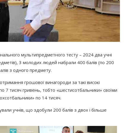
нального мультипредметного тесту – 2024 два учні
едметів), 3 молодих людей набрали 400 балів
(по
200
балів з одного предмету.
 отримання грошової винагороди за такі високі
по 7 тисяч гривень, тобто
«шестисотбальники
» своїми
охсотбальники
» по 14 тисяч.
ували учнів, що здобули 200 балів з двох і більше