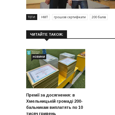
ТЕГИ:
НМТ
грошові сертифікати
200 балів
ЧИТАЙТЕ ТАКОЖ:
НОВИНИ
Премії за досягнення: в
Хмельницькій громаді 200-
бальникам виплатять по 10
тисяч гривень