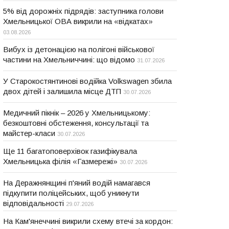
5% від дорожніх підрядів: заступника голови
Хмельницької ОВА викрили на «відкатах»
03.08.2026
Вибух із детонацією на полігоні військової
частини на Хмельниччині: що відомо
31.07.2026
У Старокостянтинові водійка Volkswagen збила
двох дітей і залишила місце ДТП
30.07.2026
Медичний пікнік – 2026 у Хмельницькому:
безкоштовні обстеження, консультації та
майстер-класи
30.07.2026
Ще 11 багатоповерхівок газифікувала
Хмельницька філія «Газмережі»
30.07.2026
На Деражнянщині п'яний водій намагався
підкупити поліцейських, щоб уникнути
відповідальності
29.07.2026
На Кам'янеччині викрили схему втечі за кордон: