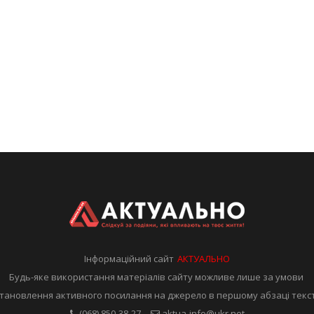
Інформаційний сайт
АКТУАЛЬНО
Будь-яке використання матеріалів сайту можливе лише за умови
тановлення активного посилання на джерело в першому абзаці текс
(068) 850-38-27
aktua-info@ukr.net