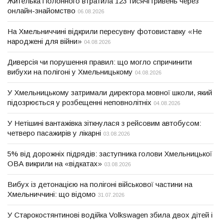
Жителька Полонного втратила 123 тисячі гривень через
онлайн-знайомство
06.08.2026
На Хмельниччині відкрили пересувну фотовиставку «Не
народжені для війни»
04.08.2026
Диверсія чи порушення правил: що могло спричинити
вибухи на полігоні у Хмельницькому
04.08.2026
У Хмельницькому затримали директора мовної школи, який
підозрюється у розбещенні неповнолітніх
04.08.2026
У Нетішині вантажівка зіткнулася з рейсовим автобусом:
четверо пасажирів у лікарні
03.08.2026
5% від дорожніх підрядів: заступника голови Хмельницької
ОВА викрили на «відкатах»
03.08.2026
Вибух із детонацією на полігоні військової частини на
Хмельниччині: що відомо
31.07.2026
У Старокостянтинові водійка Volkswagen збила двох дітей і