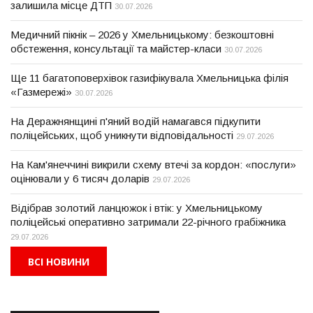
залишила місце ДТП
30.07.2026
Медичний пікнік – 2026 у Хмельницькому: безкоштовні
обстеження, консультації та майстер-класи
30.07.2026
Ще 11 багатоповерхівок газифікувала Хмельницька філія
«Газмережі»
30.07.2026
На Деражнянщині п'яний водій намагався підкупити
поліцейських, щоб уникнути відповідальності
29.07.2026
На Кам'янеччині викрили схему втечі за кордон: «послуги»
оцінювали у 6 тисяч доларів
29.07.2026
Відібрав золотий ланцюжок і втік: у Хмельницькому
поліцейські оперативно затримали 22-річного грабіжника
29.07.2026
ВСІ НОВИНИ