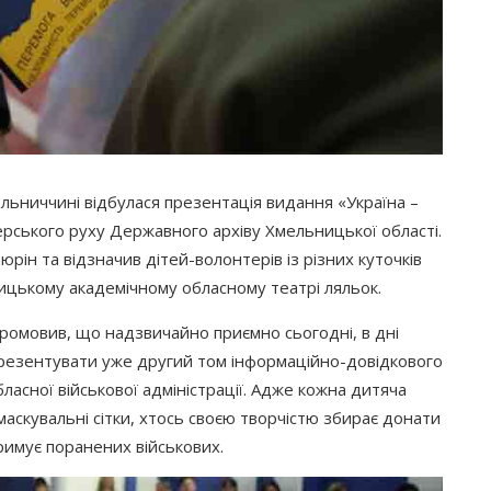
льниччині відбулася презентація видання
«Україна
–
терського руху Державного архіву Хмельницької області.
рін та відзначив дітей-волонтерів із різних куточків
ьницькому академічному обласному театрі ляльок.
 промовив, що надзвичайно приємно сьогодні, в дні
 презентувати уже другий том інформаційно-довідкового
бласної військової адміністрації. Адже кожна дитяча
 маскувальні сітки, хтось своєю творчістю збирає донати
римує поранених військових.