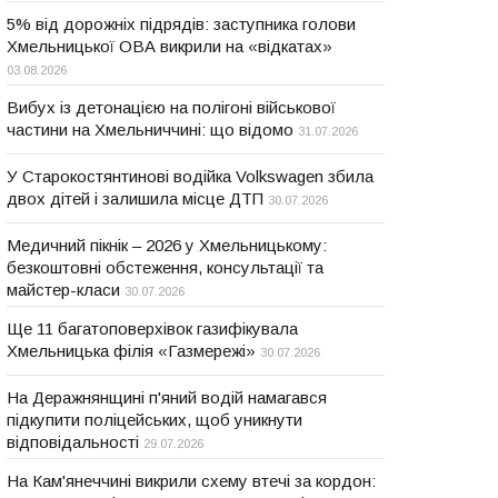
5% від дорожніх підрядів: заступника голови
Хмельницької ОВА викрили на «відкатах»
03.08.2026
Вибух із детонацією на полігоні військової
частини на Хмельниччині: що відомо
31.07.2026
У Старокостянтинові водійка Volkswagen збила
двох дітей і залишила місце ДТП
30.07.2026
Медичний пікнік – 2026 у Хмельницькому:
безкоштовні обстеження, консультації та
майстер-класи
30.07.2026
Ще 11 багатоповерхівок газифікувала
Хмельницька філія «Газмережі»
30.07.2026
На Деражнянщині п'яний водій намагався
підкупити поліцейських, щоб уникнути
відповідальності
29.07.2026
На Кам'янеччині викрили схему втечі за кордон: