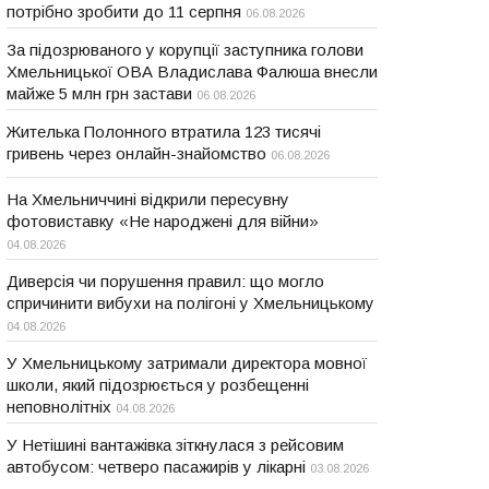
потрібно зробити до 11 серпня
06.08.2026
За підозрюваного у корупції заступника голови
Хмельницької ОВА Владислава Фалюша внесли
майже 5 млн грн застави
06.08.2026
Жителька Полонного втратила 123 тисячі
гривень через онлайн-знайомство
06.08.2026
На Хмельниччині відкрили пересувну
фотовиставку «Не народжені для війни»
04.08.2026
Диверсія чи порушення правил: що могло
спричинити вибухи на полігоні у Хмельницькому
04.08.2026
У Хмельницькому затримали директора мовної
школи, який підозрюється у розбещенні
неповнолітніх
04.08.2026
У Нетішині вантажівка зіткнулася з рейсовим
автобусом: четверо пасажирів у лікарні
03.08.2026