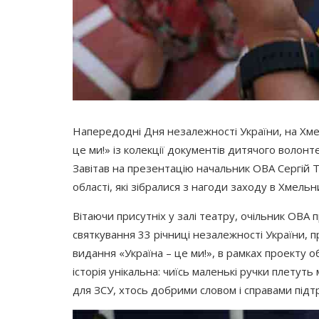
Напередодні Дня незалежності України, на Хме
це ми!» із колекції документів дитячого волон
Завітав на презентацію начальник ОВА Сергій Тю
області, які зібралися з нагоди заходу в Хмел
Вітаючи присутніх у залі театру, очільник ОВА
святкування 33 річниці незалежності України,
видання
«Україна
– це ми!», в рамках проекту о
історія унікальна: чиїсь маленькі ручки плетуть
для ЗСУ, хтось добрими словом і справами підт