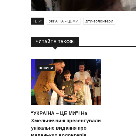
ТЕГИ:
УКРАЇНА – ЦЕ МИ
діти-волонтери
ЧИТАЙТЕ ТАКОЖ:
НОВИНИ
“УКРАЇНА – ЦЕ МИ”! На
Хмельниччині презентували
унікальне видання про
маленьких волонтерів