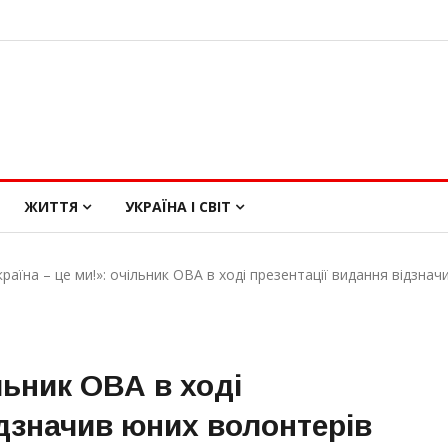
ЖИТТЯ
УКРАЇНА І СВІТ
країна – це ми!»: очільник ОВА в ході презентації видання відзн
ільник ОВА в ході
ідзначив юних волонтерів