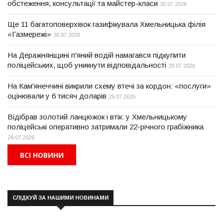
обстеження, консультації та майстер-класи
30.07.2026
Ще 11 багатоповерхівок газифікувала Хмельницька філія
«Газмережі»
30.07.2026
На Деражнянщині п'яний водій намагався підкупити
поліцейських, щоб уникнути відповідальності
29.07.2026
На Кам'янеччині викрили схему втечі за кордон: «послуги»
оцінювали у 6 тисяч доларів
29.07.2026
Відібрав золотий ланцюжок і втік: у Хмельницькому
поліцейські оперативно затримали 22-річного грабіжника
29.07.2026
ВСІ НОВИНИ
СЛІДКУЙ ЗА НАШИМИ НОВИНАМИ