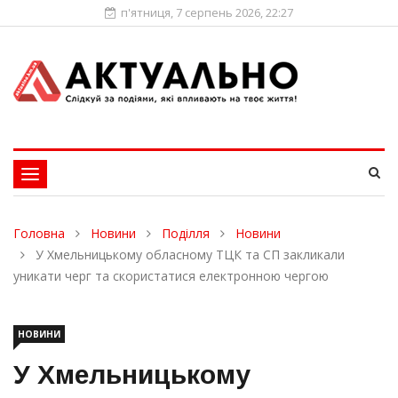
п'ятниця, 7 серпень 2026, 22:27
Toggle
navigation
Головна
Новини
Поділля
Новини
У Хмельницькому обласному ТЦК та СП закликали
уникати черг та скористатися електронною чергою
НОВИНИ
У Хмельницькому