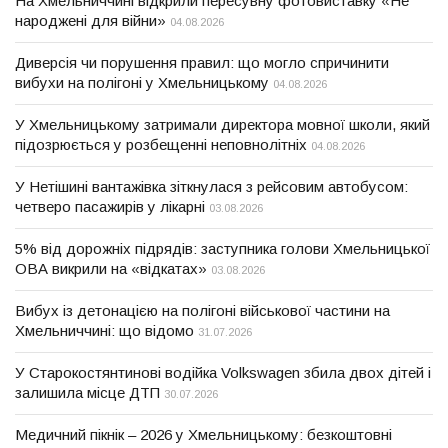
На Хмельниччині відкрили пересувну фотовиставку «Не
народжені для війни»
04.08.2026
Диверсія чи порушення правил: що могло спричинити
вибухи на полігоні у Хмельницькому
04.08.2026
У Хмельницькому затримали директора мовної школи, який
підозрюється у розбещенні неповнолітніх
04.08.2026
У Нетішині вантажівка зіткнулася з рейсовим автобусом:
четверо пасажирів у лікарні
03.08.2026
5% від дорожніх підрядів: заступника голови Хмельницької
ОВА викрили на «відкатах»
03.08.2026
Вибух із детонацією на полігоні військової частини на
Хмельниччині: що відомо
31.07.2026
У Старокостянтинові водійка Volkswagen збила двох дітей і
залишила місце ДТП
30.07.2026
Медичний пікнік – 2026 у Хмельницькому: безкоштовні