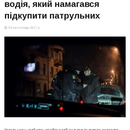
водія, який намагався
підкупити патрульних
04 листопада 2021 р.
Хмельницький міськрайонний суд виніс вирок жителю