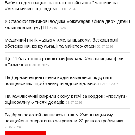
Вибух із детонацією на полігоні військової частини на
Хмельниччині: що відомо
31.07.2026
У Старокостянтинові водійка Volkswagen збила двох дітей і
залишила місце ДТП
30.07.2026
Медичний пікнік – 2026 у Хмельницькому: безкоштовні
обстеження, консультації та майстер-класи
30.07.2026
Ще 11 багатоповерхівок газифікувала Хмельницька філія
«Газмережі»
30.07.2026
На Деражнянщині п'яний водій намагався підкупити
поліцейських, щоб уникнути відповідальності
29.07.2026
На Кам'янеччині викрили схему втечі за кордон: «послуги»
оцінювали у 6 тисяч доларів
29.07.2026
Відібрав золотий ланцюжок і втік: у Хмельницькому
поліцейські оперативно затримали 22-річного грабіжника
29.07.2026