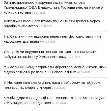
За підозрюваного у корупції заступника голови
Хмельницької ОВА Владислава Фалюша внесли майже 5
млн грн застави
06.08.2026
Жителька Полонного втратила 123 тисячі гривень через
онлайн-знайомство
06.08.2026
На Хмельниччині відкрили пересувну фотовиставку «Не
народжені для війни»
04.08.2026
Диверсія чи порушення правил: що могло спричинити
вибухи на полігоні у Хмельницькому
04.08.2026
У Хмельницькому затримали директора мовної школи, який
підозрюється у розбещенні неповнолітніх
04.08.2026
У Нетішині вантажівка зіткнулася з рейсовим автобусом:
четверо пасажирів у лікарні
03.08.2026
5% від дорожніх підрядів: заступника голови Хмельницької
ОВА викрили на «відкатах»
03.08.2026