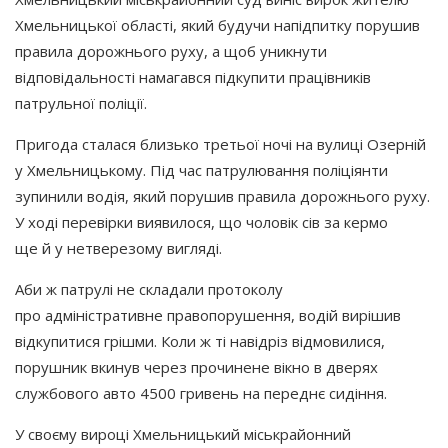
Хмельницької області, який будучи напідпитку порушив
правила дорожнього руху, а щоб уникнути
відповідальності намагався підкупити працівників
патрульної поліції.
Пригода сталася близько третьої ночі на вулиці Озерній
у Хмельницькому. Під час патрулювання поліціянти
зупинили водія, який порушив правила дорожнього руху.
У ході перевірки виявилося, що чоловік сів за кермо
ще й у нетверезому вигляді.
Аби ж патрулі не складали протоколу
про адміністративне правопорушення, водій вирішив
відкупитися грішми. Коли ж ті навідріз відмовилися,
порушник вкинув через прочинене вікно в дверях
службового авто 4500 гривень на переднє сидіння.
У своєму вироці Хмельницький міськрайонний