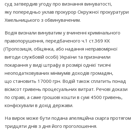
суд затвердив угоду про визнання винуватості,
яку попередньо уклав прокурор Окружної прокуратури
Хмельницького з обвинуваченим.
Водія визнали винуватим у вчиненні кримінального
правопорушення, передбаченого ч.1 ст.369 КК
(Пропозиція
, обіцянка, або надання неправомірної
вигоди службовій особі) України та призначили
покарання у виді штрафу в розмірі однієї тисячі
неоподатковуваних мінімумів доходів громадян,
що становить 17000 грн. Водій також сплатить понад
вісімсот гривень процесуальних витрат. Речові докази
по справі, а саме грошові кошти в сумі 4500 гривень,
конфіскували в дохід держави.
На вирок може бути подана апеляційна скарга протягом
тридцяти днів з дня його проголошення.