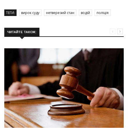
ТЕГИ:
вирок суду
нетверезий стан
водій
поліція
ЧИТАЙТЕ ТАКОЖ: