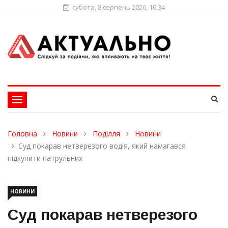
субота, 8 серпень 2026, 16:34
Toggle
navigation
Головна
Новини
Поділля
Новини
Суд покарав нетверезого водія, який намагався
підкупити патрульних
НОВИНИ
Суд покарав нетверезого