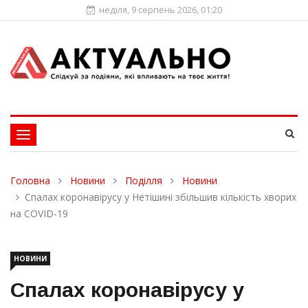
неділя, 9 серпень 2026, 01:20
Toggle
navigation
Головна
Новини
Поділля
Новини
Спалах коронавірусу у Нетішині збільшив кількість хворих
на COVID-19
НОВИНИ
Спалах коронавірусу у