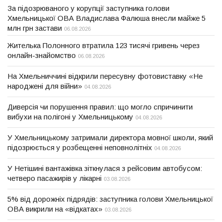
За підозрюваного у корупції заступника голови
Хмельницької ОВА Владислава Фалюша внесли майже 5
млн грн застави
06.08.2026
Жителька Полонного втратила 123 тисячі гривень через
онлайн-знайомство
06.08.2026
На Хмельниччині відкрили пересувну фотовиставку «Не
народжені для війни»
04.08.2026
Диверсія чи порушення правил: що могло спричинити
вибухи на полігоні у Хмельницькому
04.08.2026
У Хмельницькому затримали директора мовної школи, який
підозрюється у розбещенні неповнолітніх
04.08.2026
У Нетішині вантажівка зіткнулася з рейсовим автобусом:
четверо пасажирів у лікарні
03.08.2026
5% від дорожніх підрядів: заступника голови Хмельницької
ОВА викрили на «відкатах»
03.08.2026