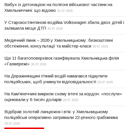
Вибух із детонацією на полігоні військової частини на
Хмельниччині: що відомо
31.07.2026
У Старокостянтинові водійка Volkswagen збила двох дітей і
залишила місце ДТП
30.07.2026
Медичний пікнік – 2026 у Хмельницькому: безкоштовні
обстеження, консультації та майстер-класи
30.07.2026
Ще 11 багатоповерхівок газифікувала Хмельницька філія
«Газмережі»
30.07.2026
На Деражнянщині п'яний водій намагався підкупити
поліцейських, щоб уникнути відповідальності
29.07.2026
На Кам'янеччині викрили схему втечі за кордон: «послуги»
оцінювали у 6 тисяч доларів
29.07.2026
Відібрав золотий ланцюжок і втік: у Хмельницькому
поліцейські оперативно затримали 22-річного грабіжника
29.07.2026