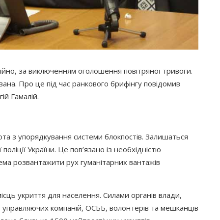
ійно, за виключенням оголошення повітряної тривоги.
вана. Про це під час ранкового брифінгу повідомив
ій Гамалій.
та з упорядкування системи блокпостів. Залишаться
 поліції України. Це пов’язано із необхідністю
ема розвантажити рух гуманітарних вантажів
сць укриття для населення. Силами органів влади,
 управляючих компаній, ОСББ, волонтерів та мешканців