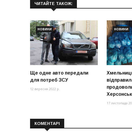
ЧИТАЙТЕ ТАКОЖ:
НОВИНИ
НОВИНИ
Ще одне авто передали
Хмельниц
для потреб ЗСУ
відправила
продоволь
12 вересня 2022 р.
Херсонськ
17 листопада 20
КОМЕНТАРІ