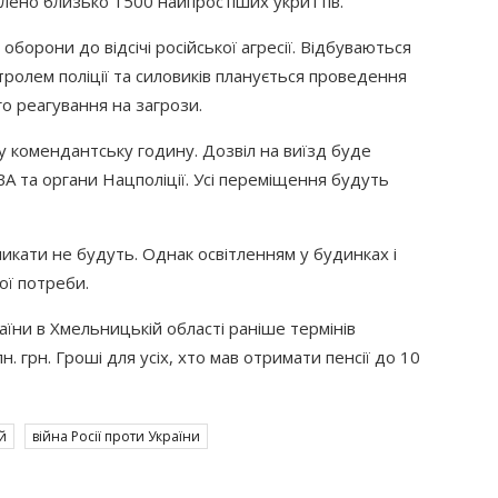
влено близько 1500 найпростіших укриттів.
оборони до відсічі російської агресії. Відбуваються
нтролем поліції та силовиків планується проведення
о реагування на загрози.
у комендантську годину. Дозвіл на виїзд буде
А та органи Нацполіції. Усі переміщення будуть
икати не будуть. Однак освітленням у будинках і
ої потреби.
їни в Хмельницькій області раніше термінів
н. грн. Гроші для усіх, хто мав отримати пенсії до 10
й
війна Росії проти України