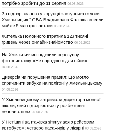
потрібно зробити до 11 серпня
06.08.2026
За підозрюваного у корупції заступника голови
Хмельницької ОВА Владислава Фалюша внесли
майже 5 млн грн застави
06.08.2026
Жителька Полонного втратила 123 тисячі
гривень через онлайн-знайомство
06.08.2026
На Хмельниччині відкрили пересувну
фотовиставку «Не народжені для війни»
04.08.2026
Диверсія чи порушення правил: що могло
спричинити вибухи на полігоні у Хмельницькому
04.08.2026
У Хмельницькому затримали директора мовної
школи, який підозрюється у розбещенні
неповнолітніх
04.08.2026
У Нетішині вантажівка зіткнулася з рейсовим
автобусом: четверо пасажирів у лікарні
03.08.2026