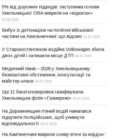
5% від дорожніх підрядів: заступника голови
Хмельницької ОВА викрили на «відкатах»
03.08.2026
Вибух із детонацією на полігоні військової
частини на Хмельниччині: що відомо
31.07.2026
У Старокостянтинові водійка Volkswagen збила
двох дітей і залишила місце ДТП
30.07.2026
Медичний пікнік – 2026 у Хмельницькому:
безкоштовні обстеження, консультації та
майстер-класи
30.07.2026
Ще 11 багатоповерхівок газифікувала
Хмельницька філія «Газмережі»
30.07.2026
На Деражнянщині п'яний водій намагався
підкупити поліцейських, щоб уникнути
відповідальності
29.07.2026
На Кам'янеччині викрили схему втечі за кордон: