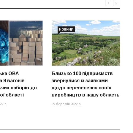
НОВИНИ
ька ОВА
Близько 100 підприємств
Н
 9 вагонів
звернулися із заявками
в
чих наборів до
щодо перенесення своїх
Д
ої області
виробництв в нашу область
23
22 р.
09 березня 2022 р.