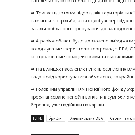
населених пунктів в області додатково підгото
➡ Триває підготовка підрозділів територіальної 
навчання зі стрільби, а сьогодні увечері під ко
загальнообласного тренування до злагодженог
➡ Аграріям області буде дозволено виїжджати 
погоджуватися через голів тергромад з РВА, ОВ
контролюватися поліцейськими та військовими.
➡ На вулицях населених пунктів освітлення вим
надалі слід користуватися обмежено, за крайнь
➡ Головним управлінням Пенсійного фонду Укра
профінансовано пенсійні виплати в сумі 567,5 мл
березня, уже надійшли на картки.
ТЕГИ:
брифінг
Хмельницька ОВА
Сергій Гамалі