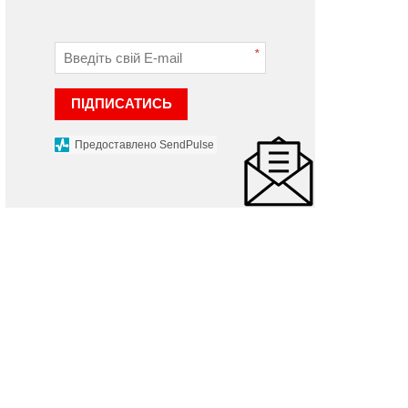
*
НОВИНИ
НОВИНИ
ПІДПИСАТИСЬ
Предоставлено SendPulse
Сергій Гамалій вручив
а Хмельниччині
державні нагороди
ідзначили День
військовим Хмельниччи
ержавного Прапора
17 жовтня 2022 р.
 серпня 2022 р.