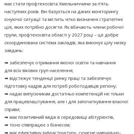
має стати профтехосвіта Хмельниччини за п’ять
наступних років. Він базується на даних моніторингу
існуючої ситуації та містить чітко визначені стратегічні
цілі, яких потрібно досягти. Як вбачають члени робочої
групи, профтехосвіта області у 2027 році – це добре
скоординована система закладів, яка виконує цілу низку
завдань:
➡ забезпечує отримання якісної освіти та навчання
для всіх вікових груп населення;
➡ відстежує тенденції ринку праці та забезпечує
підготовку кадрів для потреб роботодавців регіону;
➡ надає випускникам достатньо компетенцій не тільки
для працевлаштування, але і для започаткування власної
справи;
➡ має позитивний імідж в середовищі абітурієнтів,
➡ тісно співпрацює з бізнесом;
➡ має ефективну інфраструктуру, сучасне навчально-