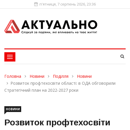
п'ятниця, 7 серпень 2026, 23:36
Toggle
navigation
Головна
Новини
Поділля
Новини
Розвиток профтехосвіти області: в ОДА обговорили
Стратегічний план на 2022-2027 роки
НОВИНИ
Розвиток профтехосвіти