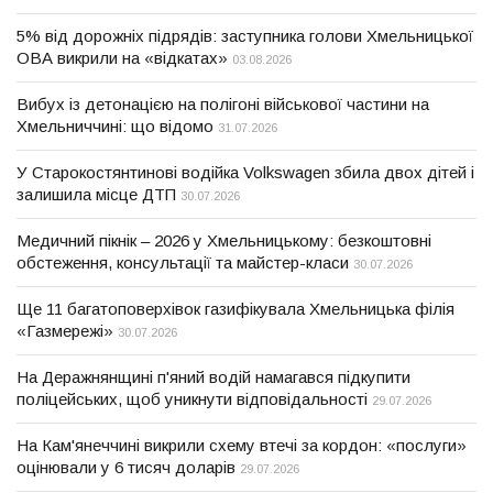
5% від дорожніх підрядів: заступника голови Хмельницької
ОВА викрили на «відкатах»
03.08.2026
Вибух із детонацією на полігоні військової частини на
Хмельниччині: що відомо
31.07.2026
У Старокостянтинові водійка Volkswagen збила двох дітей і
залишила місце ДТП
30.07.2026
Медичний пікнік – 2026 у Хмельницькому: безкоштовні
обстеження, консультації та майстер-класи
30.07.2026
Ще 11 багатоповерхівок газифікувала Хмельницька філія
«Газмережі»
30.07.2026
На Деражнянщині п'яний водій намагався підкупити
поліцейських, щоб уникнути відповідальності
29.07.2026
На Кам'янеччині викрили схему втечі за кордон: «послуги»
оцінювали у 6 тисяч доларів
29.07.2026