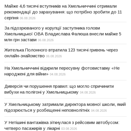
Майже 4,6 тисячі вступників на Хмельниччині отримали
рекомендації до зарахування: що потрібно зробити до 11
серпня
06.08.2026
За підозрюваного у корупції заступника голови
Хмельницької ОВА Владислава Фалюша внесли майже 5
млн грн застави
06.08.2026
Жителька Полонного втратила 123 тисячі гривень через
онлайн-знайомство
06.08.2026
На Хмельниччині відкрили пересувну фотовиставку «Не
народжені для війни»
04.08.2026
Диверсія чи порушення правил: що могло спричинити
вибухи на полігоні у Хмельницькому
04.08.2026
У Хмельницькому затримали директора мовної школи, який
підозрюється у розбещенні неповнолітніх
04.08.2026
У Нетішині вантажівка зіткнулася з рейсовим автобусом:
четверо пасажирів у лікарні
03.08.2026