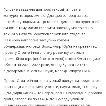
Головне завдання для профтехосвіти – стати
конкурентоспроможною. Для цього, перш за все,
потрібно усвідомити, що ми виходимо на конкурентний
ринок, а тому маємо створити належну матеріально-
технічну базу та боротися за кожного студента.
На цьому наголосив заступник голови
облдержадміністрації Володимир Юр’єв на презентації
проєкту Стратегічного плану розвитку системи
професійної
(професійно
-технічної) освіти Хмельницької
області на 2022-2027 роки, яка відбулася 12 січня
в Департаменті освіти, науки, молоді і спорту ОДА.
Проєкт Стратегічного плану, який присутнім представила
очільниця Департаменту освіти, науки, молоді і спорту
ОДА Дарія Басюк – це напрацювання відповідної робочої
групи, створеної при ОДА. До її складу увійшли
представники профільних структурних підрозділів