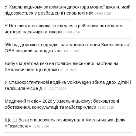
У Хмельницькому затримали директора мовної школи, який
підозрюється у розбещенні неповнолітніх
04.08.2026
У Нетішині вантажівка зіткнулася з рейсовим автобусом:
четверо пасажирів у лікарні
03.08.2026
5% від дорожніх підрядів: заступника голови Хмельницької
ОВА викрили на «відкатах»
03.08.2026
Вибух із детонацією на полігоні військової частини на
Хмельниччині: що відомо
31.07.2026
У Старокостянтинові водійка Volkswagen збила двох дітей і
залишила місце ДТП
30.07.2026
Медичний пікнік – 2026 у Хмельницькому: безкоштовні
обстеження, консультації та майстер-класи
30.07.2026
Ще 11 багатоповерхівок газифікувала Хмельницька філія
«Газмережі»
30.07.2026