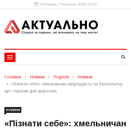
п'ятниця, 7 серпень 2026, 01:50
Toggle
navigation
Головна
Новини
Поділля
Новини
«Пізнати себе»: хмельничан запрошують на безоплатну
арт-терапію для дорослих
НОВИНИ
«Пізнати себе»: хмельничан