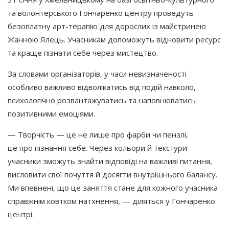
та волонтерського Гончаренко центру проведуть
безоплатну арт-терапію для дорослих із майстринею
Жанною Ялець. Учасникам допоможуть відновити ресурс
та краще пізнати себе через мистецтво.
За словами організаторів, у часи невизначеності
особливо важливо відволікатись від подій навколо,
психологічно розвантажуватись та наповнюватись
позитивними емоціями.
— Творчість — це не лише про фарби чи пензлі,
це про пізнання себе. Через кольори й текстури
учасники зможуть знайти відповіді на важливі питання,
висловити свої почуття й досягти внутрішнього балансу.
Ми впевнені, що це заняття стане для кожного учасника
справжнім ковтком натхнення, — діляться у Гончаренко
центрі.