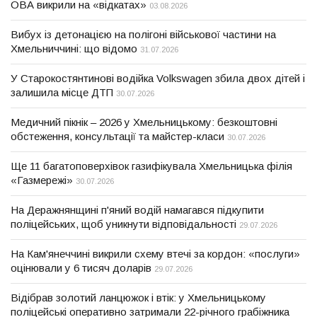
ОВА викрили на «відкатах»
03.08.2026
Вибух із детонацією на полігоні військової частини на
Хмельниччині: що відомо
31.07.2026
У Старокостянтинові водійка Volkswagen збила двох дітей і
залишила місце ДТП
30.07.2026
Медичний пікнік – 2026 у Хмельницькому: безкоштовні
обстеження, консультації та майстер-класи
30.07.2026
Ще 11 багатоповерхівок газифікувала Хмельницька філія
«Газмережі»
30.07.2026
На Деражнянщині п'яний водій намагався підкупити
поліцейських, щоб уникнути відповідальності
29.07.2026
На Кам'янеччині викрили схему втечі за кордон: «послуги»
оцінювали у 6 тисяч доларів
29.07.2026
Відібрав золотий ланцюжок і втік: у Хмельницькому
поліцейські оперативно затримали 22-річного грабіжника