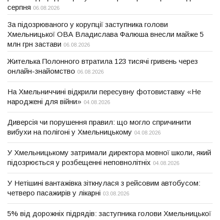
серпня
06.08.2026
За підозрюваного у корупції заступника голови
Хмельницької ОВА Владислава Фалюша внесли майже 5
млн грн застави
06.08.2026
Жителька Полонного втратила 123 тисячі гривень через
онлайн-знайомство
06.08.2026
На Хмельниччині відкрили пересувну фотовиставку «Не
народжені для війни»
04.08.2026
Диверсія чи порушення правил: що могло спричинити
вибухи на полігоні у Хмельницькому
04.08.2026
У Хмельницькому затримали директора мовної школи, який
підозрюється у розбещенні неповнолітніх
04.08.2026
У Нетішині вантажівка зіткнулася з рейсовим автобусом:
четверо пасажирів у лікарні
03.08.2026
5% від дорожніх підрядів: заступника голови Хмельницької