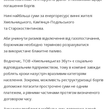
погашення боргів.
Нині найбільші суми за енергоресурс винні жителі
Хмельницького, Кам’янця-Подільського
та Старокостянтинова.
Аби уникнути ризиків відключення від газопостачання,
боржникам необхідно терміново розрахуватися
за використане блакитне паливо.
Водночас, ТОВ
«Хмельницькгаз
Збут» є соціально
відповідальним підприємством, тому в компанії завжди
роблять кроки назустріч вразливим категоріям
населення. Зокрема, можливість реструктуризації боргів
допоможе погасити прострочені суми не одним
платежем, а рівними частинами протягом визначеного
договором часу.
Зарадити проблемі в майбутньому допоможе тариф