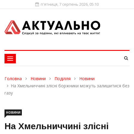
п'ятниця, 7 серпень 2026, 05:10
Toggle
navigation
Головна
Новини
Поділля
Новини
На Хмельниччині злісні боржники можуть залишитися без
газу
НОВИНИ
На Хмельниччині злісні