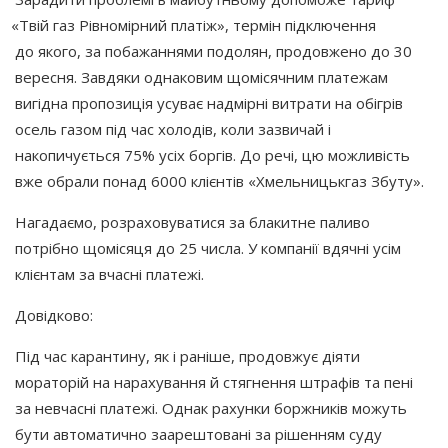
«Твій
газ Рівномірний платіж», термін підключення
до якого, за побажаннями подолян, продовжено до 30
вересня. Завдяки однаковим щомісячним платежам
вигідна пропозиція усуває надмірні витрати на обігрів
осель газом під час холодів, коли зазвичай і
накопичується 75% усіх боргів. До речі, цю можливість
вже обрали понад 6000 клієнтів
«Хмельницькгаз
Збуту».
Нагадаємо, розраховуватися за блакитне паливо
потрібно щомісяця до 25 числа. У компанії вдячні усім
клієнтам за вчасні платежі.
Довідково:
Під час карантину, як і раніше, продовжує діяти
мораторій на нарахування й стягнення штрафів та пені
за невчасні платежі. Однак рахунки боржників можуть
бути автоматично заарештовані за рішенням суду