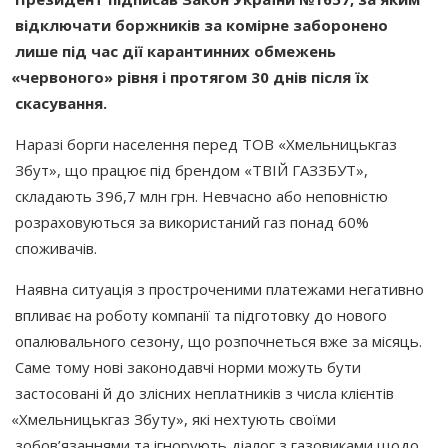
відключати боржників за комірне заборонено
лише під час дії карантинних обмежень
«червоного
» рівня і протягом 30 днів після їх
скасування.
Наразі борги населення перед ТОВ
«Хмельницькгаз
Збут», що працює під брендом
«ТВІЙ
ГАЗЗБУТ»,
складають 396,7 млн грн. Невчасно або неповністю
розраховуються за використаний газ понад 60%
споживачів.
Наявна ситуація з простроченими платежами негативно
впливає на роботу компанії та підготовку до нового
опалювального сезону, що розпочнеться вже за місяць.
Саме тому нові законодавчі норми можуть бути
застосовані й до злісних неплатників з числа клієнтів
«Хмельницькгаз
Збуту», які нехтують своїми
зобов’язаннями та ігнорують діалог з газовиками щодо