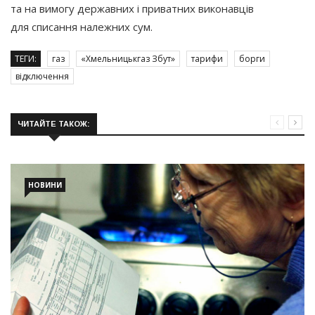
та на вимогу державних і приватних виконавців
для списання належних сум.
ТЕГИ:
газ
«Хмельницькгаз Збут»
тарифи
борги
відключення
ЧИТАЙТЕ ТАКОЖ:
НОВИНИ