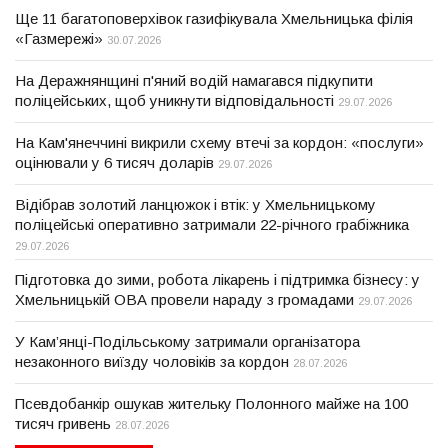
Ще 11 багатоповерхівок газифікувала Хмельницька філія
«Газмережі»
30.07.2026
На Деражнянщині п'яний водій намагався підкупити
поліцейських, щоб уникнути відповідальності
29.07.2026
На Кам'янеччині викрили схему втечі за кордон: «послуги»
оцінювали у 6 тисяч доларів
29.07.2026
Відібрав золотий ланцюжок і втік: у Хмельницькому
поліцейські оперативно затримали 22-річного грабіжника
29.07.2026
Підготовка до зими, робота лікарень і підтримка бізнесу: у
Хмельницькій ОВА провели нараду з громадами
29.07.2026
У Кам’янці-Подільському затримали організатора
незаконного виїзду чоловіків за кордон
28.07.2026
Псевдобанкір ошукав жительку Полонного майже на 100
тисяч гривень
28.07.2026