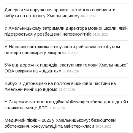
Диверсія чи порушення правил: що могло спричинити
вибухи на полігоні у Хмельницькому
04.08.2026
У Хмельницькому затримали директора мовної школи, який
підозрюється у розбещенні неповнолітніх
04.08.2026
У Нетішині вантажівка зіткнулася з рейсовим автобусом:
четверо пасажирів у лікарні
03.08.2026
5% від дорожніх підрядів: заступника голови Хмельницької
ОВА викрили на «відкатах»
03.08.2026
Вибух із детонацією на полігоні військової частини на
Хмельниччині: що відомо
31.07.2026
У Старокостянтинові водійка Volkswagen збила двох дітей і
залишила місце ДТП
30.07.2026
Медичний пікнік – 2026 у Хмельницькому: безкоштовні
обстеження, консультації та майстер-класи
30.07.2026