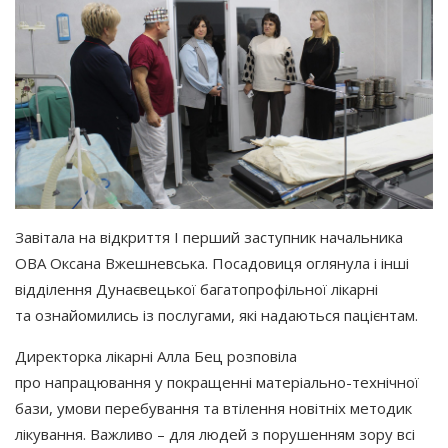
Завітала на відкриття I перший заступник начальника
ОВА Оксана Вжешневська. Посадовиця оглянула і інші
відділення Дунаєвецької багатопрофільної лікарні
та ознайомились із послугами, які надаються пацієнтам.
Директорка лікарні Алла Бец розповіла
про напрацювання у покращенні матеріально-технічної
бази, умови перебування та втілення новітніх методик
лікування. Важливо – для людей з порушенням зору всі