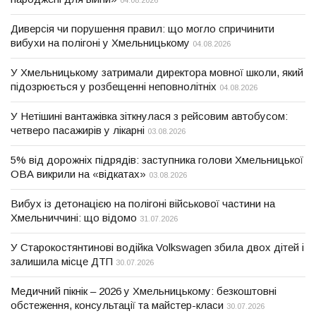
04.08.2026
Диверсія чи порушення правил: що могло спричинити
вибухи на полігоні у Хмельницькому
04.08.2026
У Хмельницькому затримали директора мовної школи, який
підозрюється у розбещенні неповнолітніх
04.08.2026
У Нетішині вантажівка зіткнулася з рейсовим автобусом:
четверо пасажирів у лікарні
03.08.2026
5% від дорожніх підрядів: заступника голови Хмельницької
ОВА викрили на «відкатах»
03.08.2026
Вибух із детонацією на полігоні військової частини на
Хмельниччині: що відомо
31.07.2026
У Старокостянтинові водійка Volkswagen збила двох дітей і
залишила місце ДТП
30.07.2026
Медичний пікнік – 2026 у Хмельницькому: безкоштовні
обстеження, консультації та майстер-класи
30.07.2026