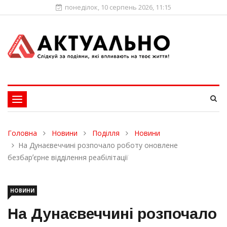
понеділок, 10 серпень 2026, 11:15
Toggle
navigation
Головна
Новини
Поділля
Новини
На Дунаєвеччині розпочало роботу оновлене
безбарʼєрне відділення реабілітації
НОВИНИ
На Дунаєвеччині розпочало