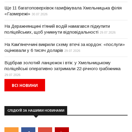
Ще 11 багатоповерхівок газифікувала Хмельницька філія
«Газмережі»
30.07.2026
На Деражнянщині п'яний водій намагався підкупити
поліцейських, щоб уникнути відповідальності
29.07.2026
На Кам'янеччині викрили схему втечі за кордон: «послуги»
оцінювали у 6 тисяч доларів
29.07.2026
Відібрав золотий ланцюжок і втік: у Хмельницькому
поліцейські оперативно затримали 22-річного грабіжника
29.07.2026
ВСІ НОВИНИ
СЛІДКУЙ ЗА НАШИМИ НОВИНАМИ