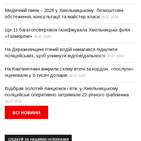
Медичний пікнік – 2026 у Хмельницькому: безкоштовні
обстеження, консультації та майстер-класи
30.07.2026
Ще 11 багатоповерхівок газифікувала Хмельницька філія
«Газмережі»
30.07.2026
На Деражнянщині п'яний водій намагався підкупити
поліцейських, щоб уникнути відповідальності
29.07.2026
На Кам'янеччині викрили схему втечі за кордон: «послуги»
оцінювали у 6 тисяч доларів
29.07.2026
Відібрав золотий ланцюжок і втік: у Хмельницькому
поліцейські оперативно затримали 22-річного грабіжника
29.07.2026
ВСІ НОВИНИ
СЛІДКУЙ ЗА НАШИМИ НОВИНАМИ