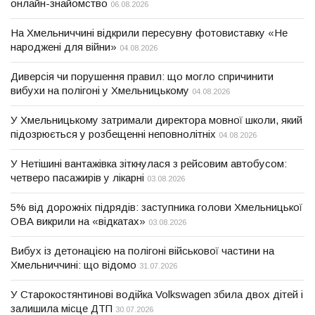
онлайн-знайомство
06.08.2026
На Хмельниччині відкрили пересувну фотовиставку «Не
народжені для війни»
04.08.2026
Диверсія чи порушення правил: що могло спричинити
вибухи на полігоні у Хмельницькому
04.08.2026
У Хмельницькому затримали директора мовної школи, який
підозрюється у розбещенні неповнолітніх
04.08.2026
У Нетішині вантажівка зіткнулася з рейсовим автобусом:
четверо пасажирів у лікарні
03.08.2026
5% від дорожніх підрядів: заступника голови Хмельницької
ОВА викрили на «відкатах»
03.08.2026
Вибух із детонацією на полігоні військової частини на
Хмельниччині: що відомо
31.07.2026
У Старокостянтинові водійка Volkswagen збила двох дітей і
залишила місце ДТП
30.07.2026