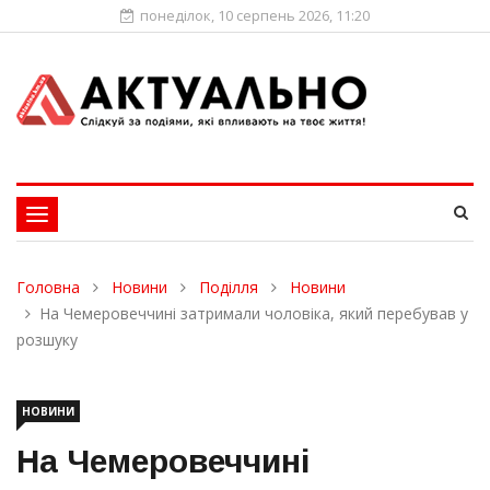
понеділок, 10 серпень 2026, 11:20
Toggle
navigation
Головна
Новини
Поділля
Новини
На Чемеровеччині затримали чоловіка, який перебував у
розшуку
НОВИНИ
На Чемеровеччині