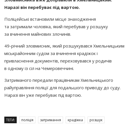
Наразі він перебуває під вартою.
Поліцейські встановили місце знаходження
та затримали чоловіка, який перебував у розшуку
за вчинення майнових злочинів.
49-річний зловмисник, який розшукувався Хмельницьким
міськрайонним судом за вчинення крадіжок і
привласнення документів, переховувався у родичів
в одному із сіл на Чемеровеччині.
Затриманого передали працівникам Хмельницького
райуправління поліції для подальшого приводу до суду.
Наразі він уже перебуває під вартою.
ТЕГИ:
поліція
затримання
крадіжка
розшук