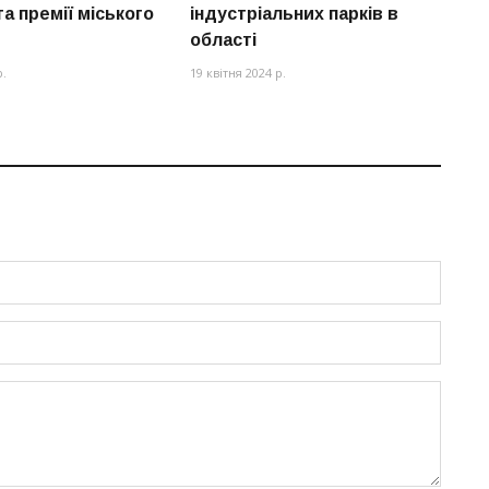
та премії міського
індустріальних парків в
області
р.
19 квітня 2024 р.