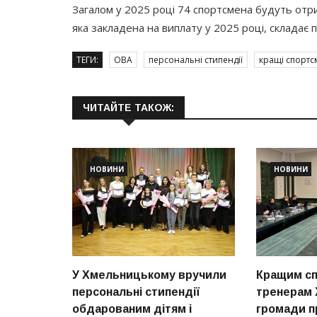
Загалом у 2025 році 74 спортсмена будуть отри
яка закладена на виплату у 2025 році, складає п
ТЕГИ:
ОВА
персональні стипендії
кращі спорт
ЧИТАЙТЕ ТАКОЖ:
НОВИНИ
НОВИНИ
У Хмельницькому вручили
Кращим сп
персональні стипендії
тренерам 
обдарованим дітям і
громади п