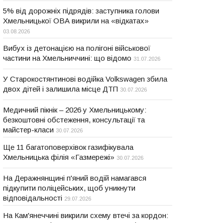
5% від дорожніх підрядів: заступника голови
Хмельницької ОВА викрили на «відкатах»
03.08.2026
Вибух із детонацією на полігоні військової
частини на Хмельниччині: що відомо
31.07.2026
У Старокостянтинові водійка Volkswagen збила
двох дітей і залишила місце ДТП
30.07.2026
Медичний пікнік – 2026 у Хмельницькому:
безкоштовні обстеження, консультації та
майстер-класи
30.07.2026
Ще 11 багатоповерхівок газифікувала
Хмельницька філія «Газмережі»
30.07.2026
На Деражнянщині п'яний водій намагався
підкупити поліцейських, щоб уникнути
відповідальності
29.07.2026
На Кам'янеччині викрили схему втечі за кордон: