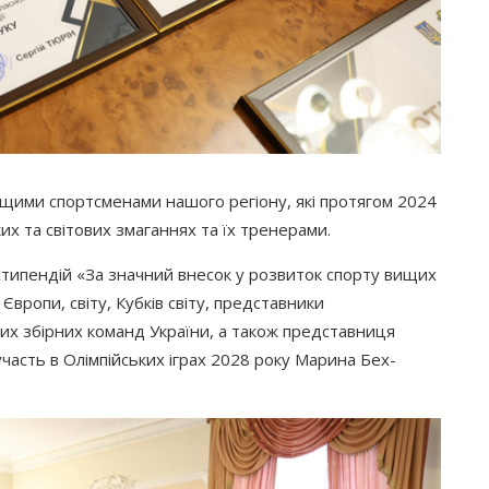
ащими спортсменами нашого регіону, які протягом 2024
их та світових змаганнях та їх тренерами.
стипендій
«За
значний внесок у розвиток спорту вищих
вропи, світу, Кубків світу, представники
них збірних команд України, а також представниця
 участь в Олімпійських іграх 2028 року Марина Бех-