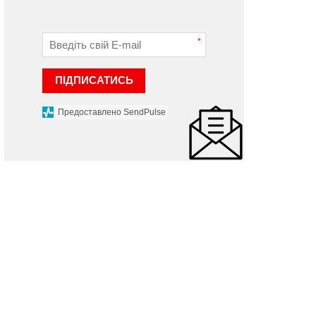
*
ПІДПИСАТИСЬ
Предоставлено SendPulse
НОВИНИ
НОВИНИ
ергій Тюрін вручив
ерсональні стипендії
Кращих представників
истецькій еліті нашого
спортивної сфери
раю
відзначили в Хмельниць
 червня 2024 р.