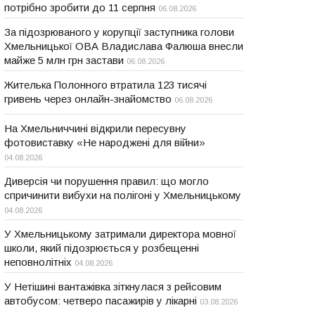
потрібно зробити до 11 серпня
06.08.2026
За підозрюваного у корупції заступника голови
Хмельницької ОВА Владислава Фалюша внесли
майже 5 млн грн застави
06.08.2026
Жителька Полонного втратила 123 тисячі
гривень через онлайн-знайомство
06.08.2026
На Хмельниччині відкрили пересувну
фотовиставку «Не народжені для війни»
04.08.2026
Диверсія чи порушення правил: що могло
спричинити вибухи на полігоні у Хмельницькому
04.08.2026
У Хмельницькому затримали директора мовної
школи, який підозрюється у розбещенні
неповнолітніх
04.08.2026
У Нетішині вантажівка зіткнулася з рейсовим
автобусом: четверо пасажирів у лікарні
03.08.2026