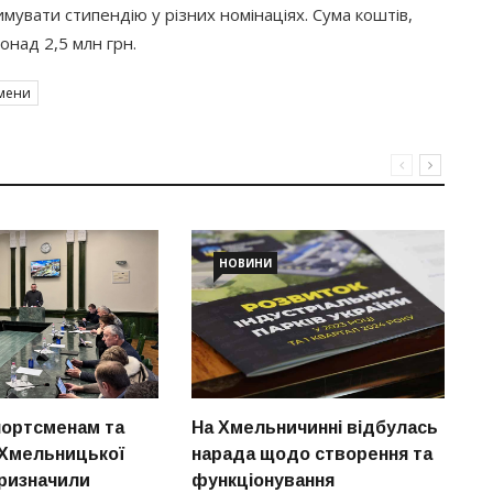
мувати стипендію у різних номінаціях. Сума коштів,
онад 2,5 млн грн.
смени
НОВИНИ
С
п
ортсменам та
На Хмельничинні відбулась
м
Хмельницької
нарада щодо створення та
к
ризначили
функціонування
21