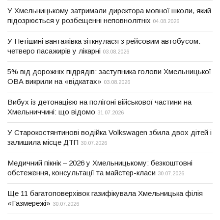
У Хмельницькому затримали директора мовної школи, який
підозрюється у розбещенні неповнолітніх
04.08.2026
У Нетішині вантажівка зіткнулася з рейсовим автобусом:
четверо пасажирів у лікарні
03.08.2026
5% від дорожніх підрядів: заступника голови Хмельницької
ОВА викрили на «відкатах»
03.08.2026
Вибух із детонацією на полігоні військової частини на
Хмельниччині: що відомо
31.07.2026
У Старокостянтинові водійка Volkswagen збила двох дітей і
залишила місце ДТП
30.07.2026
Медичний пікнік – 2026 у Хмельницькому: безкоштовні
обстеження, консультації та майстер-класи
30.07.2026
Ще 11 багатоповерхівок газифікувала Хмельницька філія
«Газмережі»
30.07.2026