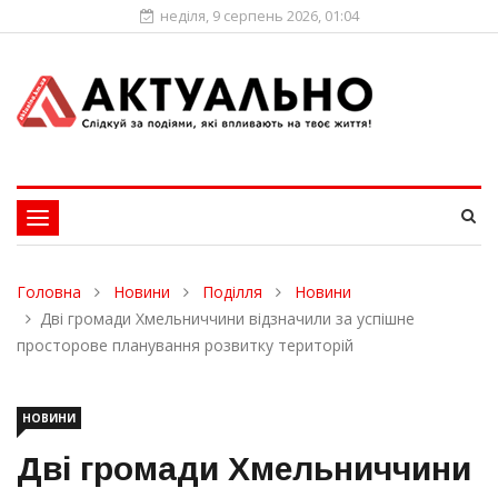
неділя, 9 серпень 2026, 01:04
Toggle
navigation
Головна
Новини
Поділля
Новини
Дві громади Хмельниччини відзначили за успішне
просторове планування розвитку територій
НОВИНИ
Дві громади Хмельниччини