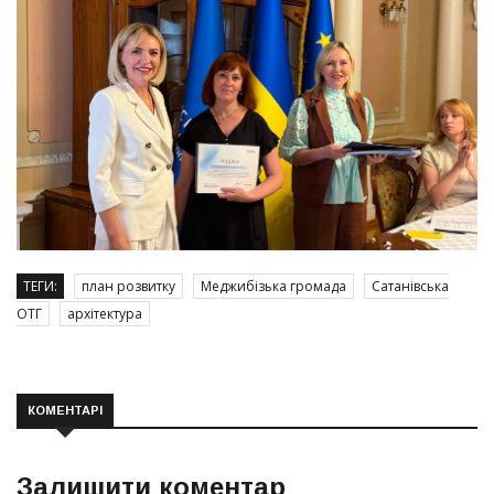
ТЕГИ:
план розвитку
Меджибізька громада
Сатанівська
ОТГ
архітектура
КОМЕНТАРІ
Залишити коментар