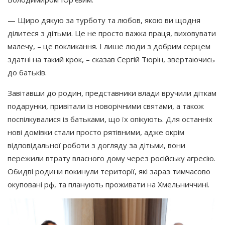
— Щиро дякую за турботу та любов, якою ви щодня
ділитеся з дітьми. Це не просто важка праця, виховувати
малечу, – це покликання. І лише люди з добрим серцем
здатні на такий крок, – сказав Сергій Тюрін, звертаючись
до батьків.
Завітавши до родин, представники влади вручили діткам
подарунки, привітали із новорічними святами, а також
поспілкувалися із батьками, що їх опікують. Для останніх
нові домівки стали просто рятівними, адже окрім
відповідальної роботи з догляду за дітьми, вони
пережили втрату власного дому через російську агресію.
Обидві родини покинули території, які зараз тимчасово
окуповані рф, та планують проживати на Хмельниччині.