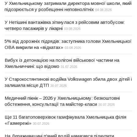
У Хмельницькому затримали директора мовної школи, який
підозрюється у розбещенні неповнолітніх
04.08.2026
У Нетішині вантажівка зіткнулася з рейсовим автобусом:
четверо пасажирів у лікарні
03.08.2026
5% від дорожніх підрядів: заступника голови Хмельницької
ОВА викрили на «відкатах»
03.08.2026
Вибух із детонацією на полігоні військової частини на
Хмельниччині: що відомо
31.07.2026
У Старокостянтинові водійка Volkswagen збила двох дітей і
залишила місце ДТП
30.07.2026
Медичний пікнік – 2026 у Хмельницькому: безкоштовні
обстеження, консультації та майстер-класи
30.07.2026
Ще 11 багатоповерхівок газифікувала Хмельницька філія
«Газмережі»
30.07.2026
На Деражнянщині п'яний водій намагався підкупити