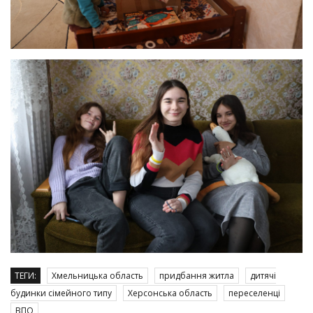
ТЕГИ:
Хмельницька область
придбання житла
дитячі
будинки сімейного типу
Херсонська область
переселенці
ВПО