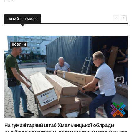
ЧИТАЙТЕ ТАКОЖ:
НОВИНИ
На гуманітарний штаб Хмельницької облради