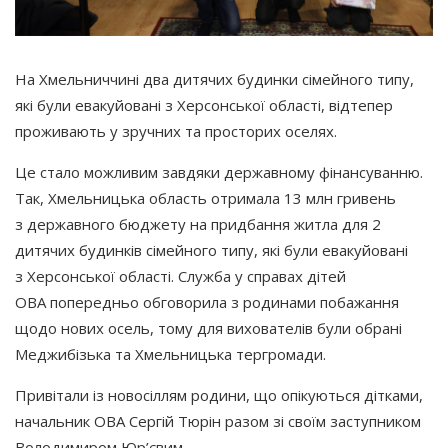
На Хмельниччині два дитячих будинки сімейного типу,
які були евакуйовані з Херсонської області, відтепер
проживають у зручних та просторих оселях.
Це стало можливим завдяки державному фінансуванню.
Так, Хмельницька область отримала 13 млн гривень
з державного бюджету на придбання житла для 2
дитячих будинків сімейного типу, які були евакуйовані
з Херсонської області. Служба у справах дітей
ОВА попередньо обговорила з родинами побажання
щодо нових осель, тому для вихователів були обрані
Меджибізька та Хмельницька тергромади.
Привітали із новосіллям родини, що опікуються дітками,
начальник ОВА Сергій Тюрін разом зі своїм заступником
Володимиром Юр’євим.