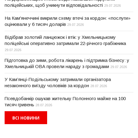
поліцейських, щоб уникнути відповідальності
29.07.2026
На Кам'янеччині викрили схему втечі за кордон: «послуги»
оцінювали у 6 тисяч доларів
29.07.2026
Відібрав золотий ланцюжок і втік: у Хмельницькому
поліцейські оперативно затримали 22-річного грабіжника
29.07.2026
Підготовка до зими, робота лікарень і підтримка бізнесу: у
Хмельницькій ОВА провели нараду з громадами
29.07.2026
У Кам’янці-Подільському затримали організатора
незаконного виїзду чоловіків за кордон
28.07.2026
Псевдобанкір ошукав жительку Полонного майже на 100
тисяч гривень
28.07.2026
ВСІ НОВИНИ