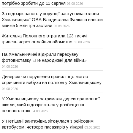
потрібно зробити до 11 серпня
06.08.2026
За підозрюваного у корупції заступника голови
Хмельницької ОВА Владислава Фалюша внесли
майже 5 млн грн застави
06.08.2026
Жителька Полонного втратила 123 тисячі
гривень через онлайн-знайомство
06.08.2026
На Хмельниччині відкрили пересувну
фотовиставку «Не народжені для війни»
04.08.2026
Диверсія чи порушення правил: що могло
спричинити вибухи на полігоні у Хмельницькому
04.08.2026
У Хмельницькому затримали директора мовної
школи, який підозрюється у розбещенні
неповнолітніх
04.08.2026
У Нетішині вантажівка зіткнулася з рейсовим
автобусом: четверо пасажирів у лікарні
03.08.2026