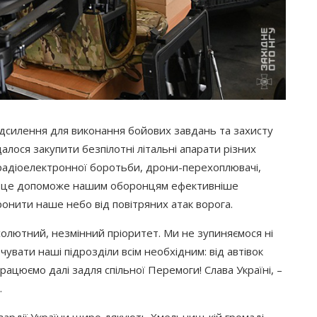
ідсилення для виконання бойових завдань та захисту
далося закупити безпілотні літальні апарати різних
 радіоелектронної боротьби, дрони-перехоплювачі,
Все це допоможе нашим оборонцям ефективніше
ронити наше небо від повітряних атак ворога.
олютний, незмінний пріоритет. Ми не зупиняємося ні
вати наші підрозділи всім необхідним: від автівок
Працюємо далі задля спільної Перемоги! Слава Україні, –
.
гвардії України щиро дякують
Хмельницькій
громаді