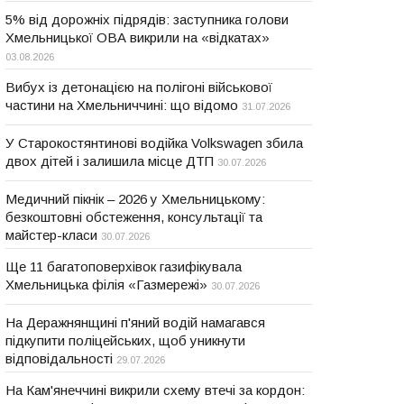
5% від дорожніх підрядів: заступника голови
Хмельницької ОВА викрили на «відкатах»
03.08.2026
Вибух із детонацією на полігоні військової
частини на Хмельниччині: що відомо
31.07.2026
У Старокостянтинові водійка Volkswagen збила
двох дітей і залишила місце ДТП
30.07.2026
Медичний пікнік – 2026 у Хмельницькому:
безкоштовні обстеження, консультації та
майстер-класи
30.07.2026
Ще 11 багатоповерхівок газифікувала
Хмельницька філія «Газмережі»
30.07.2026
На Деражнянщині п'яний водій намагався
підкупити поліцейських, щоб уникнути
відповідальності
29.07.2026
На Кам'янеччині викрили схему втечі за кордон: