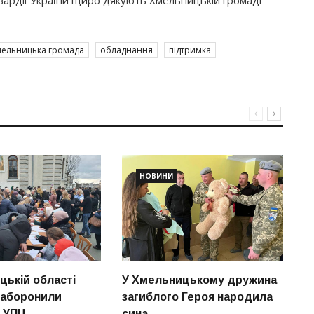
мельницька громада
обладнання
підтримка
НОВИНИ
цькій області
У Хмельницькому дружина
З
заборонили
загиблого Героя народила
п
ь УПЦ
сина
м