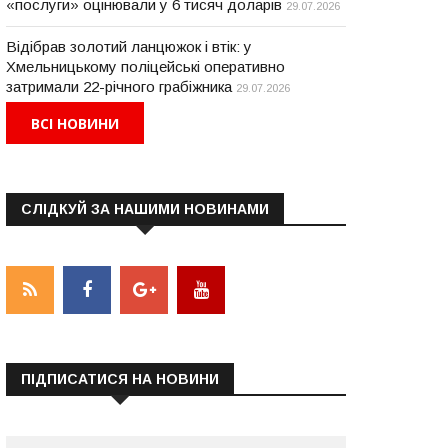
«послуги» оцінювали у 6 тисяч доларів
29.07.2026
Відібрав золотий ланцюжок і втік: у
Хмельницькому поліцейські оперативно
затримали 22-річного грабіжника
29.07.2026
ВСІ НОВИНИ
СЛІДКУЙ ЗА НАШИМИ НОВИНАМИ
НОВИНИ
НОВИНИ
ПІДПИСАТИСЯ НА НОВИНИ
 1 лютого стартувала
У День Збройних сил
одача документів на
України у Хмельницьком
ікрогранти на розвиток
відкрили пам'ятний знак