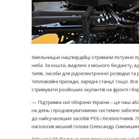
Хмельницькі нацгвардійці отримали потужне п
неба. За кошти, виділені з міського бюджету, в
типів, засоби для рідоелектронної розвідки та
тепловізійні прилади, зарядні станції тощо. 
стримувати російських окупантів на фронті і бо
—
Підтримка сил оборони України – це наш абс
на день і продовжуватимемо системно забезпечу
до найсучасніших засобів РЕБ і безпілотників. 
наголосив міський голова Олександр Симчишин
Офіцери 36 Подільського полку Національної 