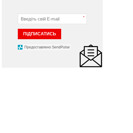
ласної справи
«Двозуб Святослава
Хороброго»
 лютого 2023 р.
*
06 грудня 2024 р.
ПІДПИСАТИСЬ
Предоставлено SendPulse