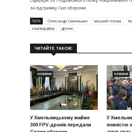
за підтримку Сил оборони.
ТЕГИ:
Олександр Симчишин
міський голова
Х
нацгвардійці
дрони
ЧИТАЙТЕ ТАКОЖ:
НОВИНИ
НОВИНИ
У Хмельницькому майже
У Хмельни
300 FPV-дронів передали
повністю 
Силам оборони
діяльніст