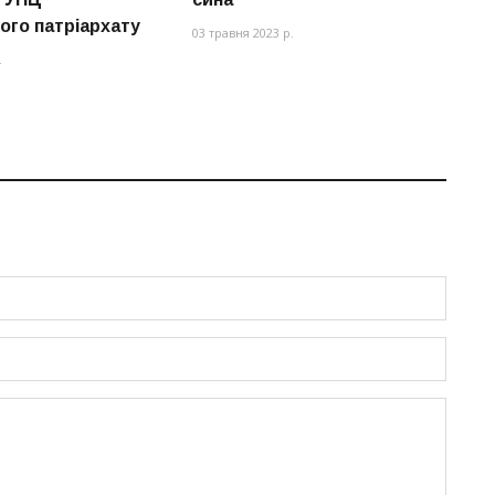
ого патріархату
в
03 травня 2023 р.
.
06