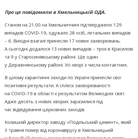
Про це повідомили в Хмельницькій ОДА.
Станом на 21.00 на Хмельниччині підтверджено 129
випадків COVID-19, одужало 28 осіб, летальних випадків
– 6. Вихідні взагалі принесли 17 нових захворювань.
А сьогодні додалося 13 нових випадків – троє в Красилові
та 9 у Старосинявському районі. Ще один
у Деражнянському районі. Усі хворі з числа контактних.
В цілому карантинні заходи по Україні принесли свої
позитивні результати. А сплеск захворюваності
на COVID-19 в області є результатом Великодніх свят.
Адже десять з нових хворих заразилися під
час відвідування церковних заходів.
Колишній директор заводу
«Подільський
цемент», який
3 травня помер від коронавірусу в Хмельницькій
інфекційній лікарні, також відвідував Великоднє свято,