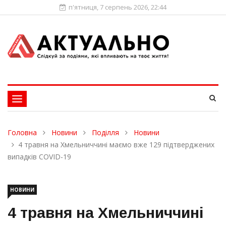
п'ятниця, 7 серпень 2026, 22:44
Toggle
navigation
Головна
Новини
Поділля
Новини
4 травня на Хмельниччині маємо вже 129 підтверджених
випадків COVID-19
НОВИНИ
4 травня на Хмельниччині