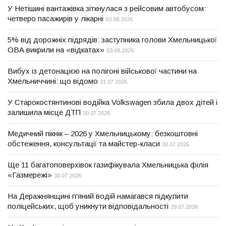
У Нетішині вантажівка зіткнулася з рейсовим автобусом:
четверо пасажирів у лікарні
03.08.2026
5% від дорожніх підрядів: заступника голови Хмельницької
ОВА викрили на «відкатах»
03.08.2026
Вибух із детонацією на полігоні військової частини на
Хмельниччині: що відомо
31.07.2026
У Старокостянтинові водійка Volkswagen збила двох дітей і
залишила місце ДТП
30.07.2026
Медичний пікнік – 2026 у Хмельницькому: безкоштовні
обстеження, консультації та майстер-класи
30.07.2026
Ще 11 багатоповерхівок газифікувала Хмельницька філія
«Газмережі»
30.07.2026
На Деражнянщині п'яний водій намагався підкупити
поліцейських, щоб уникнути відповідальності
29.07.2026