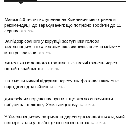
Майже 4,6 тисячі вступників на Хмельниччині отримали
рекомендації до зарахування: що потрібно зробити до 11
серпня
06.08.2026
За підозрюваного у корупції заступника голови
Хмельницької ОВА Владислава Фалюша внесли майже 5
млн грн застави
06.08.2026
Жителька Полонного втратила 123 тисячі гривень через
онлайн-знайомство
06.08.2026
На Хмельниччині відкрили пересувну фотовиставку «Не
народжені для війни»
04.08.2026
Диверсія чи порушення правил: що могло спричинити
вибухи на полігоні у Хмельницькому
04.08.2026
У Хмельницькому затримали директора мовної школи, який
підозрюється у розбещенні неповнолітніх
04.08.2026