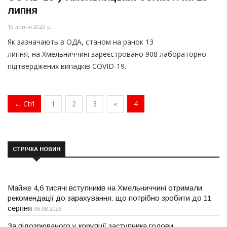
липня
13 липня 2020 р.
Як зазначають в ОДА, станом на ранок 13
липня, на Хмельниччині зареєстровано 908 лабораторно
підтверджених випадків COVID-19.
← Ctrl
1
2
3
«
4
СТРІЧКА НОВИН
Майже 4,6 тисячі вступників на Хмельниччині отримали
рекомендації до зарахування: що потрібно зробити до 11
серпня
06.08.2026
За підозрюваного у корупції заступника голови