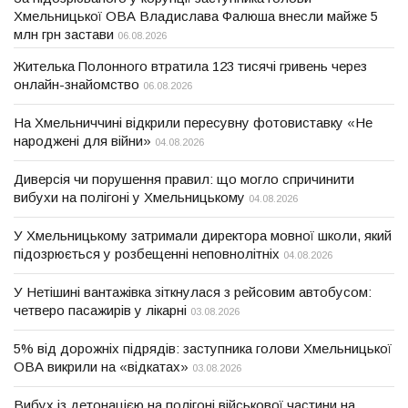
Хмельницької ОВА Владислава Фалюша внесли майже 5
млн грн застави
06.08.2026
Жителька Полонного втратила 123 тисячі гривень через
онлайн-знайомство
06.08.2026
На Хмельниччині відкрили пересувну фотовиставку «Не
народжені для війни»
04.08.2026
Диверсія чи порушення правил: що могло спричинити
вибухи на полігоні у Хмельницькому
04.08.2026
У Хмельницькому затримали директора мовної школи, який
підозрюється у розбещенні неповнолітніх
04.08.2026
У Нетішині вантажівка зіткнулася з рейсовим автобусом:
четверо пасажирів у лікарні
03.08.2026
5% від дорожніх підрядів: заступника голови Хмельницької
ОВА викрили на «відкатах»
03.08.2026
Вибух із детонацією на полігоні військової частини на