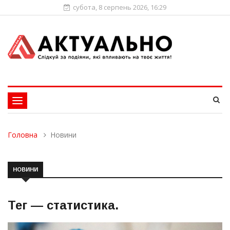
субота, 8 серпень 2026, 16:29
Toggle
navigation
Головна
Новини
НОВИНИ
Тег —
статистика
.