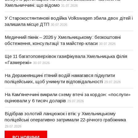
Хмельниччині: що відомо
31.07.2026
У Старокостянтинові водійка Volkswagen збила двох дітей і
залишила місце ДТП
30.07.2026
Медичний пікнік – 2026 у Хмельницькому: безкоштовні
обстеження, консультації та майстер-класи
30.07.2026
Ще 11 багатоповерхівок газифікувала Хмельницька філія
«Газмережі»
30.07.2026
На Деражнянщині п'яний водій намагався підкупити
поліцейських, щоб уникнути відповідальності
29.07.2026
На Кам'янеччині викрили схему втечі за кордон: «послуги»
оцінювали у 6 тисяч доларів
29.07.2026
Відібрав золотий ланцюжок і втік: у Хмельницькому
поліцейські оперативно затримали 22-річного грабіжника
29.07.2026
ВСІ НОВИНИ