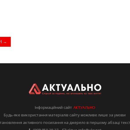
rl →
Інформаційний сайт
АКТУАЛЬНО
Будь-яке використання матеріалів сайту можливе лише за умови
тановлення активного посилання на джерело в першому абзаці текс