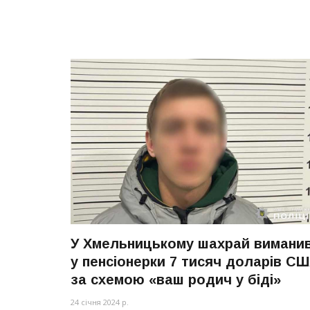
У Хмельницькому шахрай вимани
у пенсіонерки 7 тисяч доларів С
за схемою «ваш родич у біді»
24 січня 2024 р.