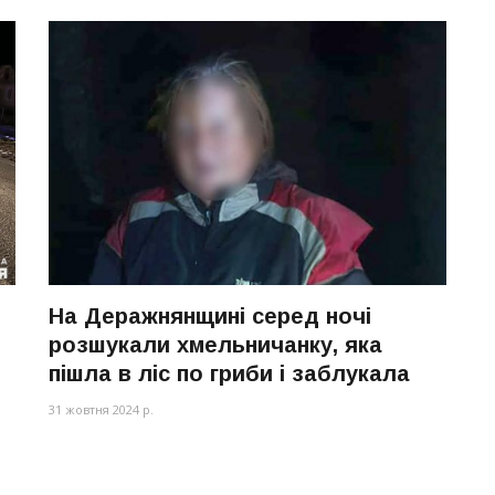
На Деражнянщині серед ночі
розшукали хмельничанку, яка
пішла в ліс по гриби і заблукала
31 жовтня 2024 р.