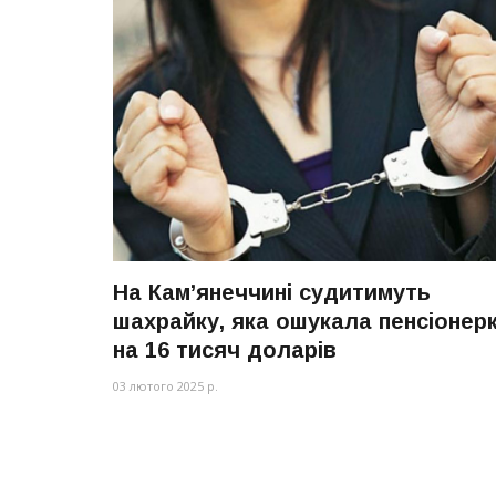
На Камʼянеччині судитимуть
шахрайку, яка ошукала пенсіонер
на 16 тисяч доларів
03 лютого 2025 р.