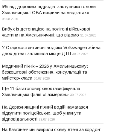
5% від дорожніх підрядів: заступника голови
Хмельницької ОВА викрили на «відкатах»
03.08.2026
Вибух із детонацією на полігоні військової
частини на Хмельниччині: що відомо
31.07.2026
У Старокостянтинові водійка Volkswagen збила
двох дітей і залишила місце ДТП
30.07.2026
Медичний пікнік – 2026 у Хмельницькому:
безкоштовні обстеження, консультації та
майстер-класи
30.07.2026
Ще 11 багатоповерхівок газифікувала
Хмельницька філія «Газмережі»
30.07.2026
На Деражнянщині п'яний водій намагався
підкупити поліцейських, щоб уникнути
відповідальності
29.07.2026
На Кам'янеччині викрили схему втечі за кордон: