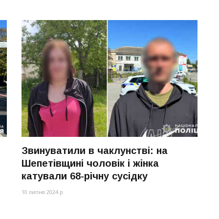
Звинуватили в чаклунстві: на
Шепетівщині чоловік і жінка
катували 68-річну сусідку
10 липня 2024 р.