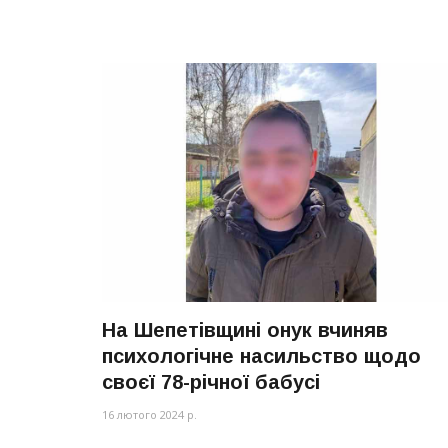
На Шепетівщині онук вчиняв
психологічне насильство щодо
своєї 78-річної бабусі
16 лютого 2024 р.