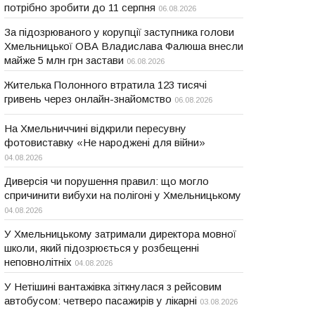
потрібно зробити до 11 серпня
06.08.2026
За підозрюваного у корупції заступника голови
Хмельницької ОВА Владислава Фалюша внесли
майже 5 млн грн застави
06.08.2026
Жителька Полонного втратила 123 тисячі
гривень через онлайн-знайомство
06.08.2026
На Хмельниччині відкрили пересувну
фотовиставку «Не народжені для війни»
04.08.2026
Диверсія чи порушення правил: що могло
спричинити вибухи на полігоні у Хмельницькому
04.08.2026
У Хмельницькому затримали директора мовної
школи, який підозрюється у розбещенні
неповнолітніх
04.08.2026
У Нетішині вантажівка зіткнулася з рейсовим
автобусом: четверо пасажирів у лікарні
03.08.2026