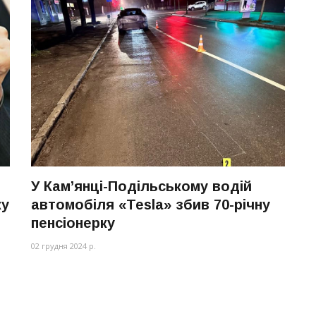
У Кам’янці-Подільському водій
ку
автомобіля «Tesla» збив 70-річну
пенсіонерку
02 грудня 2024 р.