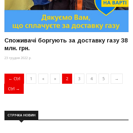
Споживачі боргують за доставку газу 38
млн. грн.
23 грудня 2022 р.
← Ctrl
1
«
»
2
3
4
5
→
Ctrl →
СТРІЧКА НОВИН