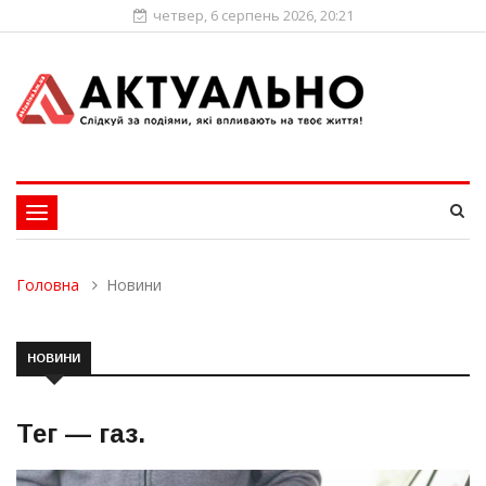
четвер, 6 серпень 2026, 20:21
Toggle
navigation
Головна
Новини
НОВИНИ
Тег —
газ
.