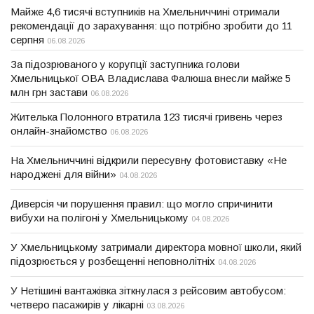
Майже 4,6 тисячі вступників на Хмельниччині отримали
рекомендації до зарахування: що потрібно зробити до 11
серпня
06.08.2026
За підозрюваного у корупції заступника голови
Хмельницької ОВА Владислава Фалюша внесли майже 5
млн грн застави
06.08.2026
Жителька Полонного втратила 123 тисячі гривень через
онлайн-знайомство
06.08.2026
На Хмельниччині відкрили пересувну фотовиставку «Не
народжені для війни»
04.08.2026
Диверсія чи порушення правил: що могло спричинити
вибухи на полігоні у Хмельницькому
04.08.2026
У Хмельницькому затримали директора мовної школи, який
підозрюється у розбещенні неповнолітніх
04.08.2026
У Нетішині вантажівка зіткнулася з рейсовим автобусом:
четверо пасажирів у лікарні
03.08.2026