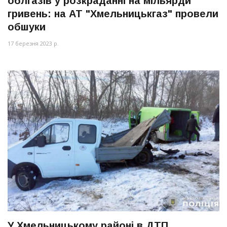
облгазів у розкраданні на мільярди
гривень: на АТ "Хмельницькгаз" провели
обшуки
17 березня 2023 р.
У Хмельницькому районі в ДТП