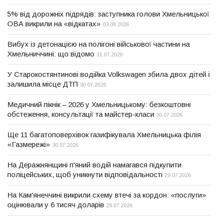
5% від дорожніх підрядів: заступника голови Хмельницької
ОВА викрили на «відкатах»
03.08.2026
Вибух із детонацією на полігоні військової частини на
Хмельниччині: що відомо
31.07.2026
У Старокостянтинові водійка Volkswagen збила двох дітей і
залишила місце ДТП
30.07.2026
Медичний пікнік – 2026 у Хмельницькому: безкоштовні
обстеження, консультації та майстер-класи
30.07.2026
Ще 11 багатоповерхівок газифікувала Хмельницька філія
«Газмережі»
30.07.2026
На Деражнянщині п'яний водій намагався підкупити
поліцейських, щоб уникнути відповідальності
29.07.2026
На Кам'янеччині викрили схему втечі за кордон: «послуги»
оцінювали у 6 тисяч доларів
29.07.2026