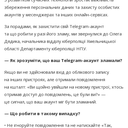
збереження персональних даних та захисту особистих
акаунтів у месенджерах та інших онлайн-сервісах.
За порадами, як захистити свій Telegram-акаунт
та що робити у разі його зламу, ми звернулися до Олега
Дядика, начальника відділу кіберполіції Хмельницької
області Департаменту кіберполіції НПУ.
— Як зрозуміти, що ваш Telegram-акаунт зламали?
Якщо ви не здійснювали вхід до облікового запису
на інших пристроях, але отримали повідомлення
на кшталт:
«Ви
щойно увійшли на новому пристрої, хтось
отримав доступ до повідомлень, це були ви?» —
це сигнал, що ваш акаунт міг бути зламаний.
— Що робити в такому випадку?
• Не ігноруйте повідомлення та не натискайте
«Так
,