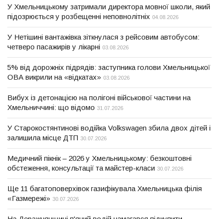
У Хмельницькому затримали директора мовної школи, який
підозрюється у розбещенні неповнолітніх
04.08.2026
У Нетішині вантажівка зіткнулася з рейсовим автобусом:
четверо пасажирів у лікарні
03.08.2026
5% від дорожніх підрядів: заступника голови Хмельницької
ОВА викрили на «відкатах»
03.08.2026
Вибух із детонацією на полігоні військової частини на
Хмельниччині: що відомо
31.07.2026
У Старокостянтинові водійка Volkswagen збила двох дітей і
залишила місце ДТП
30.07.2026
Медичний пікнік – 2026 у Хмельницькому: безкоштовні
обстеження, консультації та майстер-класи
30.07.2026
Ще 11 багатоповерхівок газифікувала Хмельницька філія
«Газмережі»
30.07.2026
На Деражнянщині п'яний водій намагався підкупити