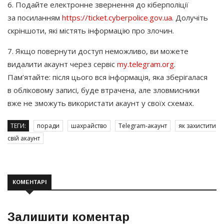
6. Подайте електронне звернення до кіберполіції
за посиланням
https://ticket.cyberpolice.gov.ua
. Долучіть
скріншоти, які містять інформацію про злочин.
7. Якщо повернути доступ неможливо, ви можете
видалити акаунт через сервіс
my.telegram.org
.
Пам’ятайте: після цього вся інформація, яка зберігалася
в обліковому записі, буде втрачена, але зловмисники
вже не зможуть використати акаунт у своїх схемах.
ТЕГИ:
поради
шахрайство
Telegram-акаунт
як захистити
свій акаунт
КОМЕНТАРІ
Залишити коментар