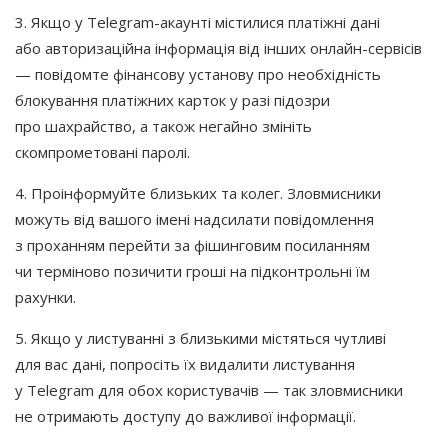
3. Якщо у Telegram-акаунті містилися платіжні дані
або авторизаційна інформація від інших онлайн-сервісів
— повідомте фінансову установу про необхідність
блокування платіжних карток у разі підозри
про шахрайство, а також негайно змініть
скомпрометовані паролі.
4. Проінформуйте близьких та колег. Зловмисники
можуть від вашого імені надсилати повідомлення
з проханням перейти за фішинговим посиланням
чи терміново позичити гроші на підконтрольні їм
рахунки.
5. Якщо у листуванні з близькими містяться чутливі
для вас дані, попросіть їх видалити листування
у Telegram для обох користувачів — так зловмисники
не отримають доступу до важливої інформації.