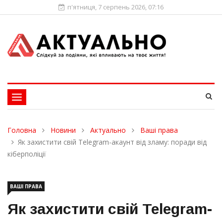
п'ятниця, 7 серпень 2026, 07:16
Toggle
navigation
Головна
Новини
Актуально
Ваші права
Як захистити свій Telegram-акаунт від зламу: поради від
кіберполіції
ВАШІ ПРАВА
Як захистити свій Telegram-