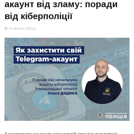
акаунт від зламу: поради
від кіберполіції
21 лютого 2025 р.
З розвитком сучасних технологій зростає важливість