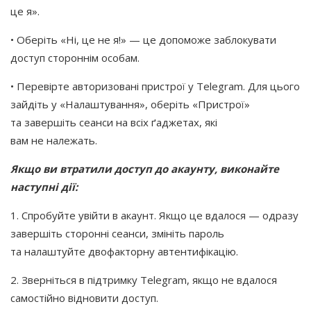
це я».
• Оберіть
«Ні
, це не я!» — це допоможе заблокувати
доступ стороннім особам.
• Перевірте авторизовані пристрої у Telegram. Для цього
зайдіть у
«Налаштування
», оберіть
«Пристрої
»
та завершіть сеанси на всіх ґаджетах, які
вам не належать.
Якщо ви втратили доступ до акаунту, виконайте
наступні дії:
1. Спробуйте увійти в акаунт. Якщо це вдалося — одразу
завершіть сторонні сеанси, змініть пароль
та налаштуйте двофакторну автентифікацію.
2. Зверніться в підтримку Telegram, якщо не вдалося
самостійно відновити доступ.