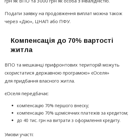
грн як ВПО та 3000 грн як особа з інвалідністю.
Подати заявку на продовження виплат можна також
через
«Дію
», ЦНАП або ПФУ.
Компенсація до 70% вартості
житла
ВПО та мешканці прифронтових територій можуть
скористатися державною програмою» єОселя»
для придбання власного житла.
єОселя передбачає:
компенсацію 70% першого внеску;
компенсацію 70% щомісячних платежів за кредитом;
до 40 тис. грн на витрати з оформлення кредиту.
Умови участі: