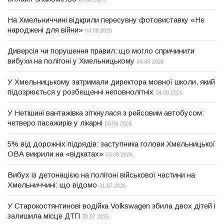
На Хмельниччині відкрили пересувну фотовиставку «Не
народжені для війни»
04.08.2026
Диверсія чи порушення правил: що могло спричинити
вибухи на полігоні у Хмельницькому
04.08.2026
У Хмельницькому затримали директора мовної школи, який
підозрюється у розбещенні неповнолітніх
04.08.2026
У Нетішині вантажівка зіткнулася з рейсовим автобусом:
четверо пасажирів у лікарні
03.08.2026
5% від дорожніх підрядів: заступника голови Хмельницької
ОВА викрили на «відкатах»
03.08.2026
Вибух із детонацією на полігоні військової частини на
Хмельниччині: що відомо
31.07.2026
У Старокостянтинові водійка Volkswagen збила двох дітей і
залишила місце ДТП
30.07.2026