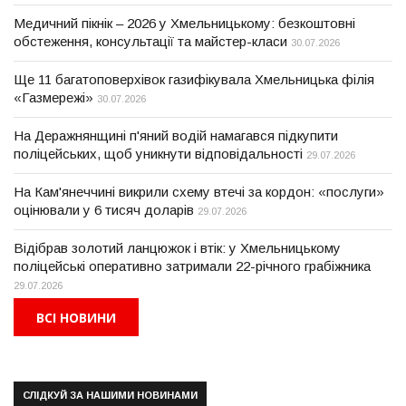
Медичний пікнік – 2026 у Хмельницькому: безкоштовні
обстеження, консультації та майстер-класи
30.07.2026
Ще 11 багатоповерхівок газифікувала Хмельницька філія
«Газмережі»
30.07.2026
На Деражнянщині п'яний водій намагався підкупити
поліцейських, щоб уникнути відповідальності
29.07.2026
На Кам'янеччині викрили схему втечі за кордон: «послуги»
оцінювали у 6 тисяч доларів
29.07.2026
Відібрав золотий ланцюжок і втік: у Хмельницькому
поліцейські оперативно затримали 22-річного грабіжника
29.07.2026
ВСІ НОВИНИ
СЛІДКУЙ ЗА НАШИМИ НОВИНАМИ