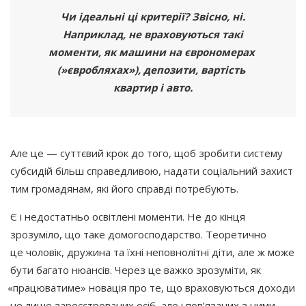
Чи ідеальні ці критерії? Звісно, ні.
Наприклад, не враховуються такі
моменти, як машини на єврономерах
(
»євробляхах»), депозити, вартість
квартир і авто.
Але це — суттєвий крок до того, щоб зробити систему
субсидій більш справедливою, надати соціальний захист
тим громадянам, які його справді потребують.
Є і недостатньо освітлені моменти. Не до кінця
зрозуміло, що таке домогосподарство. Теоретично
це чоловік, дружина та їхні неповнолітні діти, але ж може
бути багато нюансів. Через це важко зрозуміти, як
«працюватиме
» новація про те, що враховуються доходи
не лише зареєстрованих осіб, але і пов’язаних з ними.