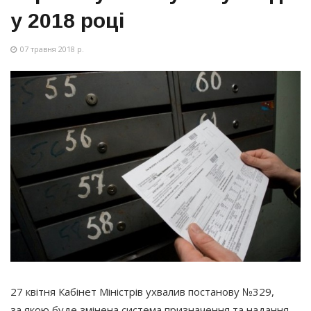
у 2018 році
07 травня 2018 р.
27 квітня Кабінет Міністрів ухвалив постанову №329,
за якою буде змінена система призначення та надання