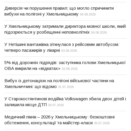
Диверсія чи порушення правил: що могло спричинити
вибухи на полігоні у Хмельницькому
04.08.2026
У Хмельницькому затримали директора мовної школи, який
підозрюється у розбещенні неповнолітніх
04.08.2026
У Нетішині вантажівка зіткнулася з рейсовим автобусом:
четверо пасажирів у лікарні
03.08.2026
5% від дорожніх підрядів: заступника голови Хмельницької
ОВА викрили на «відкатах»
03.08.2026
Вибух із детонацією на полігоні військової частини на
Хмельниччині: що відомо
31.07.2026
У Старокостянтинові водійка Volkswagen збила двох дітей і
залишила місце ДТП
30.07.2026
Медичний пікнік – 2026 у Хмельницькому: безкоштовні
обстеження, консультації та майстер-класи
30.07.2026