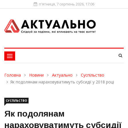
п'ятниця, 7 серпень 2026, 17:06
Toggle
navigation
Головна
Новини
Актуально
Суспільство
Як подолянам нараховуватимуть субсидії у 2018 році
СУСПІЛЬСТВО
Як подолянам
нараховуватимуть субсидії