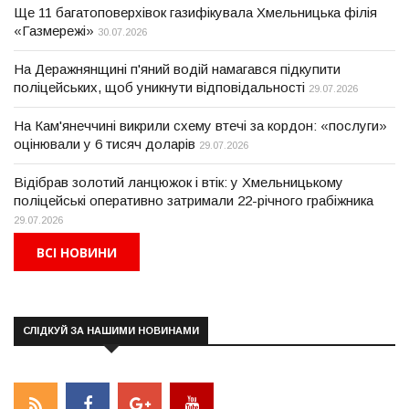
Ще 11 багатоповерхівок газифікувала Хмельницька філія
«Газмережі»
30.07.2026
На Деражнянщині п'яний водій намагався підкупити
поліцейських, щоб уникнути відповідальності
29.07.2026
На Кам'янеччині викрили схему втечі за кордон: «послуги»
оцінювали у 6 тисяч доларів
29.07.2026
Відібрав золотий ланцюжок і втік: у Хмельницькому
поліцейські оперативно затримали 22-річного грабіжника
29.07.2026
ВСІ НОВИНИ
СЛІДКУЙ ЗА НАШИМИ НОВИНАМИ