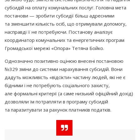
субсидій на оплату комунальних послуг. Головна мета
постанови — зробити субсидії більш адресними
та зменшити кількість осіб, що отримували допомогу,
насправді її не потребуючи. Постанову аналізує
координатор комунальних та енергетичних програм
Громадської мережі
«Опора
» Тетяна Бойко.
Однозначно позитивно оцінюю внесені постановою
№329 зміни до системи нарахування субсидій. Вони
дадуть можливість
«відсікти
» частину людей, які не є
бідними і не потребують соціального захисту,
але формальні критерії
(а
саме низький офіційний дохід)
дозволяли їм потрапляти в програму субсидій
та паразитувати за рахунок платників податків.