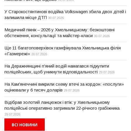
У Старокостянтинові водійка Volkswagen збила двох дітей і
залишила місце ДТП
30.07.2026
Медичний пікнік – 2026 у Хмельницькому: безкоштовні
обстеження, консультації та майстер-класи
30.07.2026
Ще 11 багатоповерхівок газифікувала Хмельницька філія
«Газмережі»
30.07.2026
На Деражнянщині п'яний водій намагався підкупити
поліцейських, щоб уникнути відповідальності
29.07.2026
На Кам'янеччині викрили схему втечі за кордон: «послуги»
оцінювали у 6 тисяч доларів
29.07.2026
Відібрав золотий ланцюжок і втік: у Хмельницькому
поліцейські оперативно затримали 22-річного грабіжника
29.07.2026
ВСІ НОВИНИ