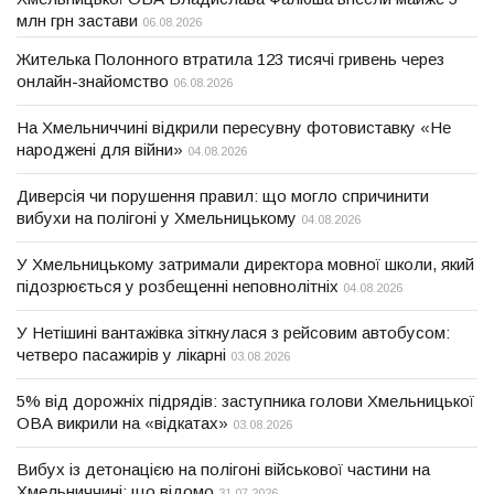
млн грн застави
06.08.2026
Жителька Полонного втратила 123 тисячі гривень через
онлайн-знайомство
06.08.2026
На Хмельниччині відкрили пересувну фотовиставку «Не
народжені для війни»
04.08.2026
Диверсія чи порушення правил: що могло спричинити
вибухи на полігоні у Хмельницькому
04.08.2026
У Хмельницькому затримали директора мовної школи, який
підозрюється у розбещенні неповнолітніх
04.08.2026
У Нетішині вантажівка зіткнулася з рейсовим автобусом:
четверо пасажирів у лікарні
03.08.2026
5% від дорожніх підрядів: заступника голови Хмельницької
ОВА викрили на «відкатах»
03.08.2026
Вибух із детонацією на полігоні військової частини на
Хмельниччині: що відомо
31.07.2026