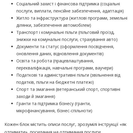
Соціальний захист і фінансова підтримка
(соціальні
послуги, виплати, пенсійне забезпечення, адаптація)
Житло та інфраструктура
(житлові
програми, земельні
ділянки, забезпечення автомобілем)
Транспорт і комунальні пільги
(пільговий
проїзд,
знижки на комунальні послуги, страхування авто)
Документи та статус
(оформлення
посвідчення,
оновлення даних, відновлення документів)
Освіта та робота
(працевлаштування
,
перекваліфікація, навчальні програми, ваучери)
Податкові та адміністративні пільги
(звільнення
від
податків, пільги на бюджетні платежі)
Спорт та змагання
(ветеранський
спорт, спортивні
заходи й змагання)
Гранти та підтримка бізнесу
(гранти
,
мікрофінансування, бізнес-спільноти)
Кожен блок містить описи послуг, зрозумілі інструкції
«як
отримати», посилання на отримання послуги