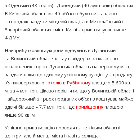
в Одеській
(48
торгів) і Донецькій
(40
аукціонів) областях.
В Київській області всі 45 об’єктів було виставлено
на продаж завдяки місцевій владі, а в Миколаївській і
Запорізькій областях і місті Києві – приватизував лише
ФДМУ.
Найприбутковіші аукціони відбулись в Луганській
та Волинській областях – аутсайдерах за кількістю
оголошених торгів. Луганська область на першому місці
завдяки поки що єдиному успішному аукціону – продажу
п’ятиповерхового
готелю в Рубіжному
площею 5 600 кв.
м. за 4 млн грн. Цікаво порівняти, що у Волинській області
найдорожчий з трьох проданих об’єктів коштував майже
вдвічі більше – 7,7 млн грн, і це
приміщення
площею
лише 90 кв. м.
Успішно приватизацію проводять не тільки обласні
центри, але й менші міста і навіть селища.