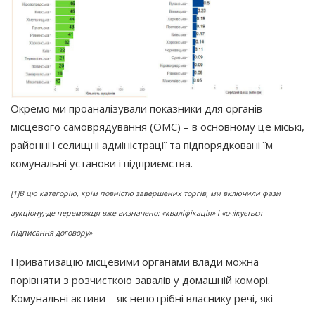
Окремо ми проаналізували показники для органів
місцевого самоврядування
(ОМС
) – в основному це міські,
районні і селищні адміністрації та підпорядковані їм
комунальні установи і підприємства.
[1]В цю категорію, крім повністю завершених торгів, ми включили фази
аукціону,-де переможця вже визначено:
«кваліфікація
» і
«очікується
підписання договору»
Приватизацію місцевими органами влади можна
порівняти з розчисткою завалів у домашній коморі.
Комунальні активи – як непотрібні власнику речі, які