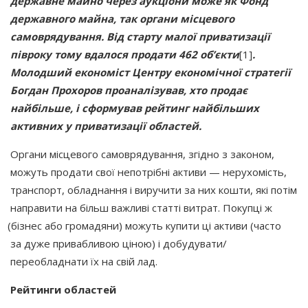
державне майно через аукціони може як Фонд
державного майна, так органи місцевого
самоврядування. Від старту малої приватизації
півроку тому вдалося продати 462 об’єкти
[1]
.
Молодший економіст Центру економічної стратегії
Богдан Прохоров проаналізував, хто продає
найбільше, і сформував рейтинг найбільших
активних у приватизації областей.
Органи місцевого самоврядування, згідно з законом,
можуть продати свої непотрібні активи — нерухомість,
транспорт, обладнання і виручити за них кошти, які потім
направити на більш важливі статті витрат. Покупці ж
(бізнес
або громадяни) можуть купити ці активи
(часто
за дуже привабливою ціною) і добудувати/
переобладнати їх на свій лад.
Рейтинги областей