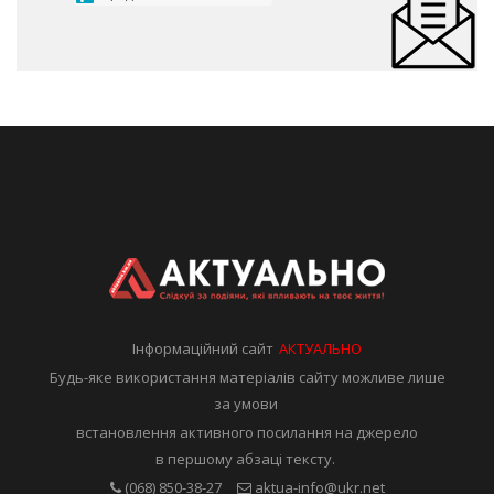
Інформаційний сайт
АКТУАЛЬНО
Будь-яке використання матеріалів сайту можливе лише
за умови
встановлення активного посилання на джерело
в першому абзаці тексту.
(068) 850-38-27
aktua-info@ukr.net