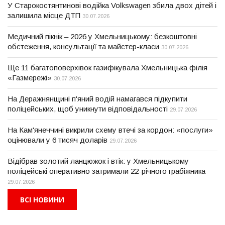
У Старокостянтинові водійка Volkswagen збила двох дітей і
залишила місце ДТП
30.07.2026
Медичний пікнік – 2026 у Хмельницькому: безкоштовні
обстеження, консультації та майстер-класи
30.07.2026
Ще 11 багатоповерхівок газифікувала Хмельницька філія
«Газмережі»
30.07.2026
На Деражнянщині п'яний водій намагався підкупити
поліцейських, щоб уникнути відповідальності
29.07.2026
На Кам'янеччині викрили схему втечі за кордон: «послуги»
оцінювали у 6 тисяч доларів
29.07.2026
Відібрав золотий ланцюжок і втік: у Хмельницькому
поліцейські оперативно затримали 22-річного грабіжника
29.07.2026
ВСІ НОВИНИ