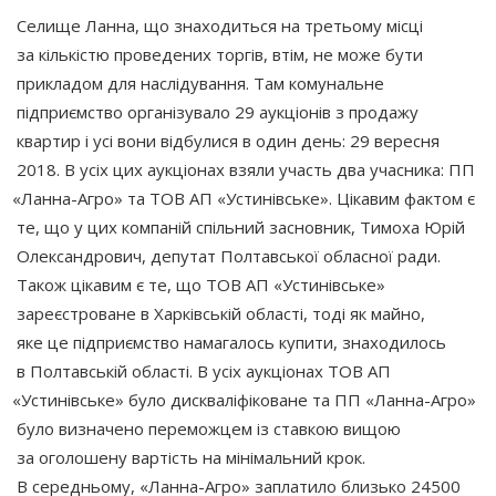
Селище Ланна, що знаходиться на третьому місці
за кількістю проведених торгів, втім, не може бути
прикладом для наслідування. Там комунальне
підприємство організувало 29 аукціонів з продажу
квартир і усі вони відбулися в один день: 29 вересня
2018. В усіх цих аукціонах взяли участь два учасника: ПП
«Ланна
-Агро» та ТОВ АП
«Устинівське
». Цікавим фактом є
те, що у цих компаній спільний засновник, Тимоха Юрій
Олександрович, депутат Полтавської обласної ради.
Також цікавим є те, що ТОВ АП
«Устинівське
»
зареєстроване в Харківській області, тоді як майно,
яке це підприємство намагалось купити, знаходилось
в Полтавській області. В усіх аукціонах ТОВ АП
«Устинівське
» було дискваліфіковане та ПП
«Ланна
-Агро»
було визначено переможцем із ставкою вищою
за оголошену вартість на мінімальний крок.
В середньому,
«Ланна
-Агро» заплатило близько 24500