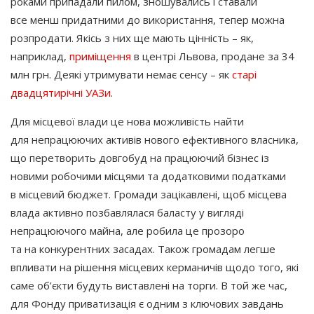
роками припадали пилом, зношувались і ставали
все менш придатними до використання, тепер можна
розпродати. Якісь з них ще мають цінність – як,
наприклад,
приміщення
в центрі Львова, продане за 34
млн грн. Деякі утримувати немає сенсу – як
старі
двадцятирічні УАЗи
.
Для місцевої влади це нова можливість найти
для непрацюючих активів нового ефективного власника,
що перетворить довгобуд на працюючий бізнес із
новими робочими місцями та додатковими податками
в місцевий бюджет. Громади зацікавлені, щоб місцева
влада активно позбавлялася баласту у вигляді
непрацюючого майна, але робила це прозоро
та на конкурентних засадах. Також громадам легше
впливати на рішення місцевих керманичів щодо того, які
саме об’єкти будуть виставлені на торги. В той же час,
для Фонду приватизація є одним з ключових завдань