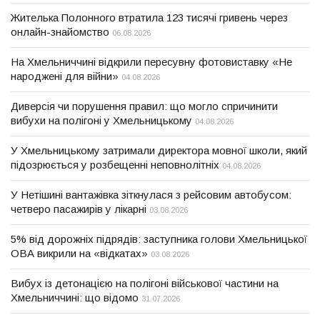
Жителька Полонного втратила 123 тисячі гривень через
онлайн-знайомство
06.08.2026
На Хмельниччині відкрили пересувну фотовиставку «Не
народжені для війни»
04.08.2026
Диверсія чи порушення правил: що могло спричинити
вибухи на полігоні у Хмельницькому
04.08.2026
У Хмельницькому затримали директора мовної школи, який
підозрюється у розбещенні неповнолітніх
04.08.2026
У Нетішині вантажівка зіткнулася з рейсовим автобусом:
четверо пасажирів у лікарні
03.08.2026
5% від дорожніх підрядів: заступника голови Хмельницької
ОВА викрили на «відкатах»
03.08.2026
Вибух із детонацією на полігоні військової частини на
Хмельниччині: що відомо
31.07.2026