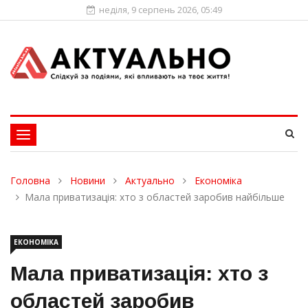
неділя, 9 серпень 2026, 05:49
Toggle
navigation
Головна
Новини
Актуально
Економіка
Мала приватизація: хто з областей заробив найбільше
ЕКОНОМІКА
Мала приватизація: хто з
областей заробив