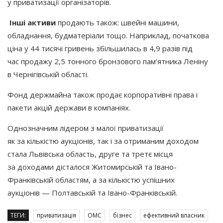
у приватизації організаторів.
Інші активи
продають також: швейні машини,
обладнання, будматеріали тощо. Наприклад, початкова
ціна у 44 тисячі гривень збільшилась в 4,9 разів під
час продажу 2,5 тонного бронзового пам’ятника Леніну
в Чернігівській області.
Фонд держмайна також продає корпоративні права і
пакети акцій держави в компаніях.
Однозначним лідером з малої приватизації
як за кількістю аукціонів, так і за отриманим доходом
стала Львівська область, друге та третє місця
за доходами дісталося Житомирській та Івано-
Франківській областям, а за кількістю успішних
аукціонів — Полтавській та Івано-Франківській.
ТЕГИ:
приватизація
ОМС
бізнес
ефективний власник