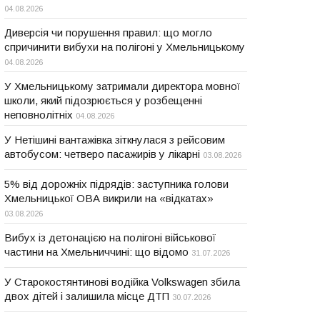
04.08.2026
Диверсія чи порушення правил: що могло
спричинити вибухи на полігоні у Хмельницькому
04.08.2026
У Хмельницькому затримали директора мовної
школи, який підозрюється у розбещенні
неповнолітніх
04.08.2026
У Нетішині вантажівка зіткнулася з рейсовим
автобусом: четверо пасажирів у лікарні
03.08.2026
5% від дорожніх підрядів: заступника голови
Хмельницької ОВА викрили на «відкатах»
03.08.2026
Вибух із детонацією на полігоні військової
частини на Хмельниччині: що відомо
31.07.2026
У Старокостянтинові водійка Volkswagen збила
двох дітей і залишила місце ДТП
30.07.2026