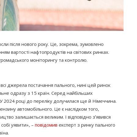
осли після нового року. Це, зокрема, зумовлено
ням вартості нафтопродуктів на світових ринках.
 громадського моніторингу та контролю.
 всі джерела постачання пального, нині цей ринок
льне одразу з 15 країн. Серед найбільших
 У 2024 році до переліку долучилася ще й Німеччина.
ензину автомобільного. Це є наслідком того,
ицтво залишається великим. І відповідно зʼявився
 собі уявити», –
повідомив
експерт з ринку пального
їна.