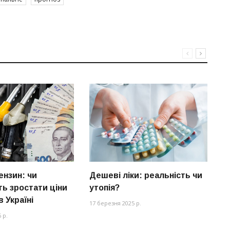
ензин: чи
Дешеві ліки: реальність чи
Ц
ь зростати ціни
утопія?
у
в Україні
п
17 березня 2025 р.
 р.
18