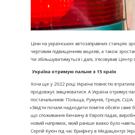
Ціни на українських автозаправних станціях зр
черговим підвищенням акцизів, а також зростан
Чи збільшуватимуться і далі, з’ясовував Центр
Україна отримую пальне з 15 країн
Хоча ще у 2022 році Україна повністю втратила
продовжує зміцнюватися. А Україна отримує па
постачальників: Польща, Румунія, Греція, США.
«Звідти
почали надходити помітні обсяги саме б
що споживання бензину в Європі падає, виробн
новий напрямок, який раніше важко було навіть
Сергій Куюн під час брифінгу в Медіацентрі Укра