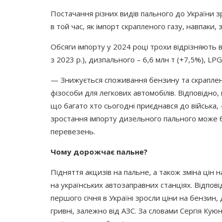
Постачання різних видів пального до України з
в той час, як імпорт скрапленого газу, навпаки, 
Обсяги імпорту у 2024 році трохи відрізняють 
з 2023 р.), дизпального – 6,6 млн т
(
+7,5%), LPG
— Знижується споживання бензину та скраплен
фізособи для легкових автомобілів. Відповідно, ц
що багато хто сьогодні приєднався до війська,
зростання імпорту дизельного пального може б
перевезень.
Чому дорожчає пальне?
Підняття акцизів на пальне, а також зміна цін 
на українських автозаправних станціях. Відпов
першого січня в Україні зросли ціни на бензин
гривні, залежно від АЗС. За словами Сергія Кую