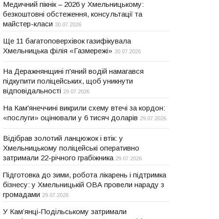
Медичний пікнік – 2026 у Хмельницькому:
безкоштовні обстеження, консультації та
майстер-класи
30.07.2026
Ще 11 багатоповерхівок газифікувала
Хмельницька філія «Газмережі»
30.07.2026
На Деражнянщині п'яний водій намагався
підкупити поліцейських, щоб уникнути
відповідальності
29.07.2026
На Кам'янеччині викрили схему втечі за кордон:
«послуги» оцінювали у 6 тисяч доларів
29.07.2026
Відібрав золотий ланцюжок і втік: у
Хмельницькому поліцейські оперативно
затримали 22-річного грабіжника
29.07.2026
Підготовка до зими, робота лікарень і підтримка
бізнесу: у Хмельницькій ОВА провели нараду з
громадами
29.07.2026
У Кам’янці-Подільському затримали