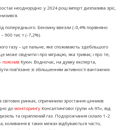
ростає неоднорідно: у 2024 році імпорт дизпалива зріс,
знизився.
від попереднього. Бензину ввезли
(
-0,4% порівняно
 – 900 тис т
(
-7,2%).
ого газу – це пальне, яке споживають здебільшого
е може свідчити і про міграцію, яка триває, і про те,
 –
пояснив
Куюн. Водночас, на думку експерта,
ути повʼязане зі збільшенням активності вантажних
на світових ринках, спричинили зростання цінників
ідно до
моніторингу
Консалтингової групи
«А
-95», від
, дизель та скраплений газ. Подорожчання склало 1-2
на, коливання в таких межах відбуваються часто,