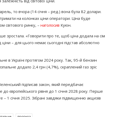
 залежність від світової ціни.
арель, то вчора
(14
січня – ред.) вона була 82 долари.
тримати на колонках ціни оператори. Ціна буде
ом світового ринку, –
наголосив
Куюн.
ьше зростала.
«Говорити
про те, щоб ціна додала на сім
д ціни – для цього немає сьогодні підстав абсолютно
льне в Україні протягом 2024 року. Так, 95-й бензин
изпальне додало 2,4 грн
(4
,7%), скраплений газ зріс
еленський підписав закон, який передбачає
е до європейського рівня до 1 січня 2028 року. Перше
е – 1 січня 2025. Зібрані завдяки підвищенню акцизів
пальне
прогноз