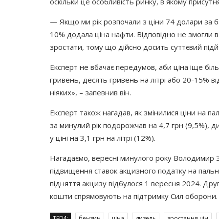
оскільки це особливість ринку, в якому присутня
— Якщо ми рік розпочали з ціни 74 долари за б
10% додала ціна нафти. Відповідно не змогли в
зростати, тому що дійсно досить суттєвий підй
Експерт не вбачає передумов, аби ціна іще біл
гривень, десять гривень на літрі або 20-15% ві
ніяких», – запевнив він.
Експерт також нагадав, як змінилися ціни на па
за минулий рік подорожчав на 4,7 грн
(9
,5%), д
у ціні на 3,1 грн на літрі
(12
%).
Нагадаємо, вересні минулого року Володимир З
підвищення ставок акцизного податку на пальн
підняття акцизу відбулося 1 вересня 2024. Друг
кошти спрямовують на підтримку Сил оборони.
ТЕГИ:
бензин
ціна
дизель
зростання цін