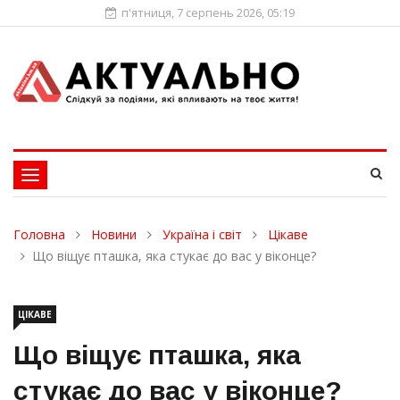
п'ятниця, 7 серпень 2026, 05:19
Toggle
navigation
Головна
Новини
Україна і світ
Цікаве
Що віщує пташка, яка стукає до вас у віконце?
ЦІКАВЕ
Що віщує пташка, яка
стукає до вас у віконце?