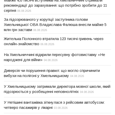
Майже 4,6 тисячі вступників на Хмельниччині отримали
рекомендації до зарахування: що потрібно зробити до 11
серпня
06.08.2026
За підозрюваного у корупції заступника голови
Хмельницької ОВА Владислава Фалюша внесли майже 5
млн грн застави
06.08.2026
Жителька Полонного втратила 123 тисячі гривень через
онлайн-знайомство
06.08.2026
На Хмельниччині відкрили пересувну фотовиставку «Не
народжені для війни»
04.08.2026
Диверсія чи порушення правил: що могло спричинити
вибухи на полігоні у Хмельницькому
04.08.2026
У Хмельницькому затримали директора мовної школи, який
підозрюється у розбещенні неповнолітніх
04.08.2026
У Нетішині вантажівка зіткнулася з рейсовим автобусом:
четверо пасажирів у лікарні
03.08.2026