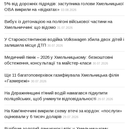
5% від дорожніх підрядів: заступника голови Хмельницької
ОВА викрили на «відкатах»
03.08.2026
Вибух із детонацією на полігоні військової частини на
Хмельниччині: що відомо
31.07.2026
У Старокостянтинові водійка Volkswagen збила двох дітей і
залишила місце ДТП
30.07.2026
Медичний пікнік – 2026 у Хмельницькому: безкоштовні
обстеження, консультації та майстер-класи
30.07.2026
Ще 11 багатоповерхівок газифікувала Хмельницька філія
«Газмережі»
30.07.2026
На Деражнянщині п'яний водій намагався підкупити
поліцейських, щоб уникнути відповідальності
29.07.2026
На Кам'янеччині викрили схему втечі за кордон: «послуги»
оцінювали у 6 тисяч доларів
29.07.2026
Відібрав золотий ланцюжок і втік: у Хмельницькому