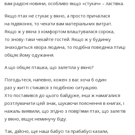
вам радісні новини, особливо якщо
«стукач
» – ластівка.
Якщо птах не стукає у вікно, а просто причаїлася
на підвіконні, то чекати вам матеріальних витрат.
Якщо ж у вікна з комфортом влаштувалася сорока,
то знову-таки чекайте гостей. Якщо ж у будинку
знаходиться хвора людина, то подібна поведінка птиці
обіцяє йому одужання.
А що обіцяє пташка, що залетіла у вікно?
Погодьтеся, напевно, кожен з вас хоча б один
раз у житті стикався з подібною ситуацією.
Хто поставився до цього байдуже, інші ж намагалися
розтлумачити цей знак, шукаючи пояснення в книгах, і
нажаль виявили, що згідно з повір’ями птах, що залетів
у вікно, віщує неминучу біду.
Так, дійсно, ще наші бабусі та прабабусі казали,