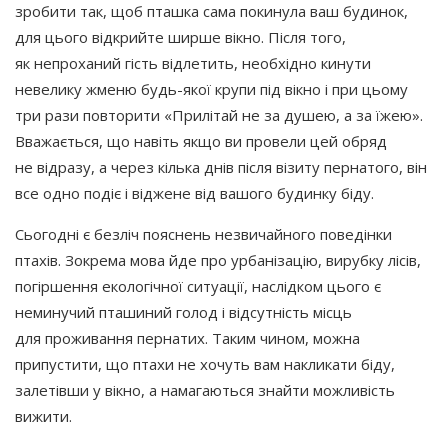
зробити так, щоб пташка сама покинула ваш будинок,
для цього відкрийте ширше вікно. Після того,
як непроханий гість відлетить, необхідно кинути
невелику жменю будь-якої крупи під вікно і при цьому
три рази повторити
«Прилітай
не за душею, а за їжею».
Вважається, що навіть якщо ви провели цей обряд
не відразу, а через кілька днів після візиту пернатого, він
все одно подіє і віджене від вашого будинку біду.
Сьогодні є безліч пояснень незвичайного поведінки
птахів. Зокрема мова йде про урбанізацію, вирубку лісів,
погіршення екологічної ситуації, наслідком цього є
неминучий пташиний голод і відсутність місць
для проживання пернатих. Таким чином, можна
припустити, що птахи не хочуть вам накликати біду,
залетівши у вікно, а намагаються знайти можливість
вижити.