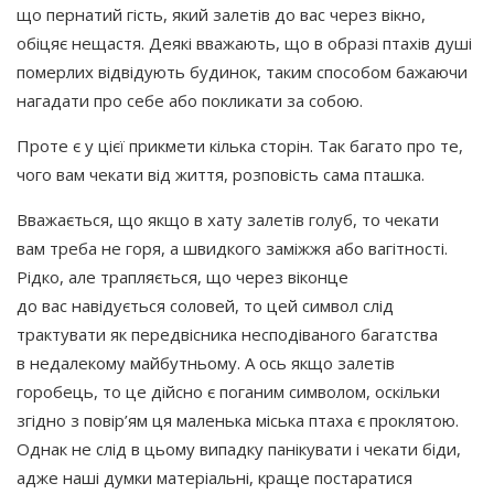
що пернатий гість, який залетів до вас через вікно,
обіцяє нещастя. Деякі вважають, що в образі птахів душі
померлих відвідують будинок, таким способом бажаючи
нагадати про себе або покликати за собою.
Проте є у цієї прикмети кілька сторін. Так багато про те,
чого вам чекати від життя, розповість сама пташка.
Вважається, що якщо в хату залетів голуб, то чекати
вам треба не горя, а швидкого заміжжя або вагітності.
Рідко, але трапляється, що через віконце
до вас навідується соловей, то цей символ слід
трактувати як передвісника несподіваного багатства
в недалекому майбутньому. А ось якщо залетів
горобець, то це дійсно є поганим символом, оскільки
згідно з повір’ям ця маленька міська птаха є проклятою.
Однак не слід в цьому випадку панікувати і чекати біди,
адже наші думки матеріальні, краще постаратися