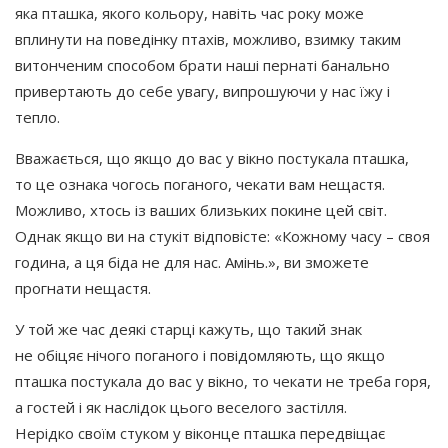
яка пташка, якого кольору, навіть час року може
вплинути на поведінку птахів, можливо, взимку таким
витонченим способом брати наші пернаті банально
привертають до себе увагу, випрошуючи у нас їжу і
тепло.
Вважається, що якщо до вас у вікно постукала пташка,
то це ознака чогось поганого, чекати вам нещастя.
Можливо, хтось із ваших близьких покине цей світ.
Однак якщо ви на стукіт відповісте:
«Кожному
часу – своя
година, а ця біда не для нас. Амінь.», ви зможете
прогнати нещастя.
У той же час деякі старці кажуть, що такий знак
не обіцяє нічого поганого і повідомляють, що якщо
пташка постукала до вас у вікно, то чекати не треба горя,
а гостей і як наслідок цього веселого застілля.
Нерідко своїм стуком у віконце пташка передвіщає