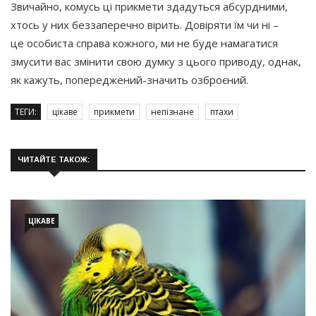
Звичайно, комусь ці прикмети здадуться абсурдними,
хтось у них беззаперечно вірить. Довіряти їм чи ні –
це особиста справа кожного, ми не буде намагатися
змусити вас змінити свою думку з цього приводу, однак,
як кажуть, попереджений-значить озброєний.
ТЕГИ:
цікаве
прикмети
непізнане
птахи
ЧИТАЙТЕ ТАКОЖ:
ЦІКАВЕ