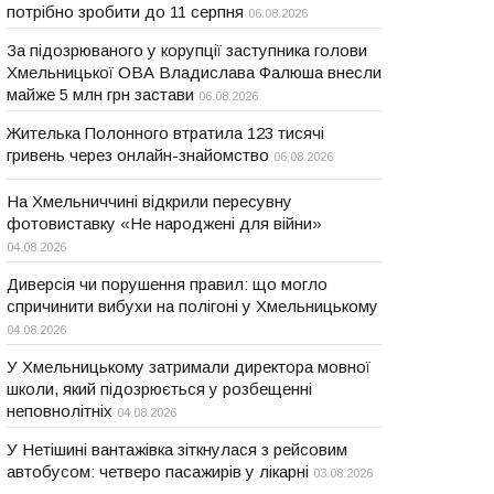
потрібно зробити до 11 серпня
06.08.2026
За підозрюваного у корупції заступника голови
Хмельницької ОВА Владислава Фалюша внесли
майже 5 млн грн застави
06.08.2026
Жителька Полонного втратила 123 тисячі
гривень через онлайн-знайомство
06.08.2026
На Хмельниччині відкрили пересувну
фотовиставку «Не народжені для війни»
04.08.2026
Диверсія чи порушення правил: що могло
спричинити вибухи на полігоні у Хмельницькому
04.08.2026
У Хмельницькому затримали директора мовної
школи, який підозрюється у розбещенні
неповнолітніх
04.08.2026
У Нетішині вантажівка зіткнулася з рейсовим
автобусом: четверо пасажирів у лікарні
03.08.2026