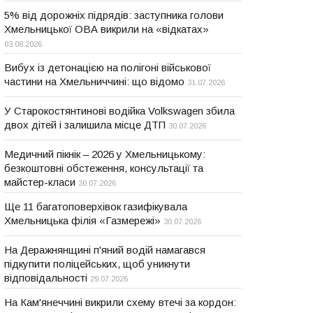
5% від дорожніх підрядів: заступника голови
Хмельницької ОВА викрили на «відкатах»
03.08.2026
Вибух із детонацією на полігоні військової
частини на Хмельниччині: що відомо
31.07.2026
У Старокостянтинові водійка Volkswagen збила
двох дітей і залишила місце ДТП
30.07.2026
Медичний пікнік – 2026 у Хмельницькому:
безкоштовні обстеження, консультації та
майстер-класи
30.07.2026
Ще 11 багатоповерхівок газифікувала
Хмельницька філія «Газмережі»
30.07.2026
На Деражнянщині п'яний водій намагався
підкупити поліцейських, щоб уникнути
відповідальності
29.07.2026
На Кам'янеччині викрили схему втечі за кордон: