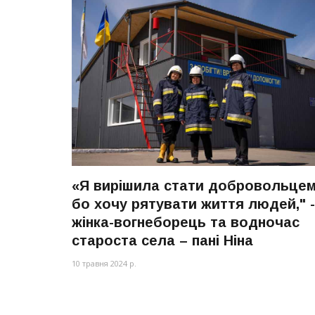
«Я вирішила стати добровольцем
бо хочу рятувати життя людей," -
жінка-вогнеборець та водночас
староста села – пані Ніна
10 травня 2024 р.