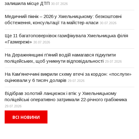
залишила місце ДТП
30.07.2026
Медичний пікнік – 2026 у Хмельницькому: безкоштовні
обстеження, консультації та майстер-класи
30.07.2026
Ще 11 багатоповерхівок газифікувала Хмельницька філія
«Газмережі»
30.07.2026
На Деражнянщині п'яний водій намагався підкупити
поліцейських, щоб уникнути відповідальності
29.07.2026
На Кам'янеччині викрили схему втечі за кордон: «послуги»
оцінювали у 6 тисяч доларів
29.07.2026
Відібрав золотий ланцюжок і втік: у Хмельницькому
поліцейські оперативно затримали 22-річного грабіжника
29.07.2026
ВСІ НОВИНИ