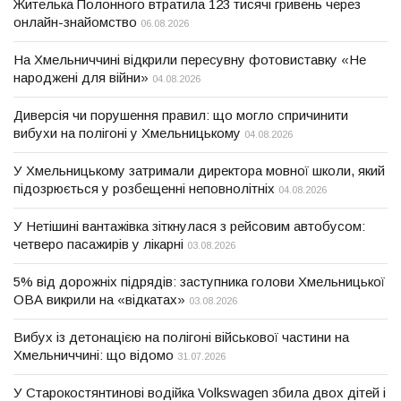
Жителька Полонного втратила 123 тисячі гривень через
онлайн-знайомство
06.08.2026
На Хмельниччині відкрили пересувну фотовиставку «Не
народжені для війни»
04.08.2026
Диверсія чи порушення правил: що могло спричинити
вибухи на полігоні у Хмельницькому
04.08.2026
У Хмельницькому затримали директора мовної школи, який
підозрюється у розбещенні неповнолітніх
04.08.2026
У Нетішині вантажівка зіткнулася з рейсовим автобусом:
четверо пасажирів у лікарні
03.08.2026
5% від дорожніх підрядів: заступника голови Хмельницької
ОВА викрили на «відкатах»
03.08.2026
Вибух із детонацією на полігоні військової частини на
Хмельниччині: що відомо
31.07.2026
У Старокостянтинові водійка Volkswagen збила двох дітей і