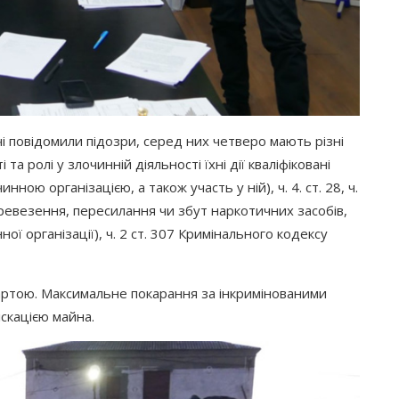
дчі повідомили підозри, серед них четверо мають різні
 та ролі у злочинній діяльності їхні дії кваліфіковані
инною організацією, а також участь у ній), ч. 4. ст. 28, ч.
ревезення, пересилання чи збут наркотичних засобів,
ї організації), ч. 2 ст. 307 Кримінального кодексу
вартою. Максимальне покарання за інкримінованими
іскацією майна.