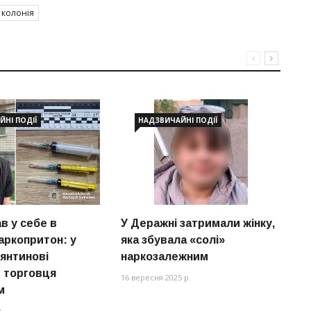
колонія
НІ ПОДІЇ
НАДЗВИЧАЙНІ ПОДІЇ
в у себе в
У Деражні затримали жінку,
Н
аркопритон: у
яка збувала «солі»
2
янтинові
наркозалежним
к
 торговця
16 вересня 2025 р.
11
м
р.