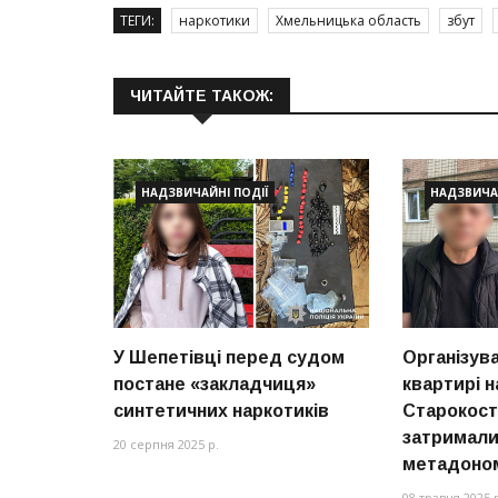
ТЕГИ:
наркотики
Хмельницька область
збут
ЧИТАЙТЕ ТАКОЖ:
НАДЗВИЧАЙНІ ПОДІЇ
НАДЗВИЧАЙ
У Шепетівці перед судом
Організува
постане «закладчиця»
квартирі н
синтетичних наркотиків
Старокост
затримали
20 серпня 2025 р.
метадоно
08 травня 2025 