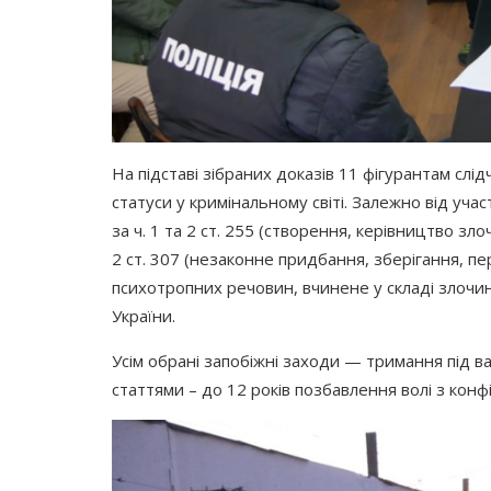
На підставі зібраних доказів 11 фігурантам слі
статуси у кримінальному світі. Залежно від участі
за ч. 1 та 2 ст. 255
(створення
, керівництво злоч
2 ст. 307
(незаконне
придбання, зберігання, пе
психотропних речовин, вчинене у складі злочинно
України.
Усім обрані запобіжні заходи — тримання під 
статтями – до 12 років позбавлення волі з конф