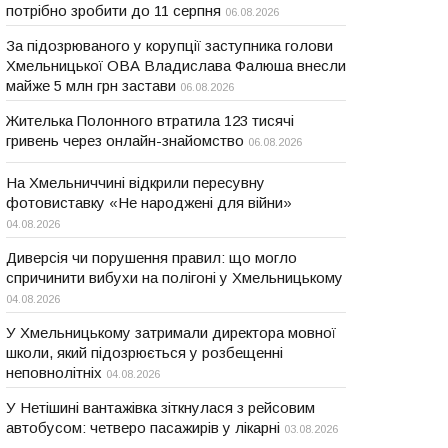
потрібно зробити до 11 серпня
06.08.2026
За підозрюваного у корупції заступника голови
Хмельницької ОВА Владислава Фалюша внесли
майже 5 млн грн застави
06.08.2026
Жителька Полонного втратила 123 тисячі
гривень через онлайн-знайомство
06.08.2026
На Хмельниччині відкрили пересувну
фотовиставку «Не народжені для війни»
04.08.2026
Диверсія чи порушення правил: що могло
спричинити вибухи на полігоні у Хмельницькому
04.08.2026
У Хмельницькому затримали директора мовної
школи, який підозрюється у розбещенні
неповнолітніх
04.08.2026
У Нетішині вантажівка зіткнулася з рейсовим
автобусом: четверо пасажирів у лікарні
03.08.2026