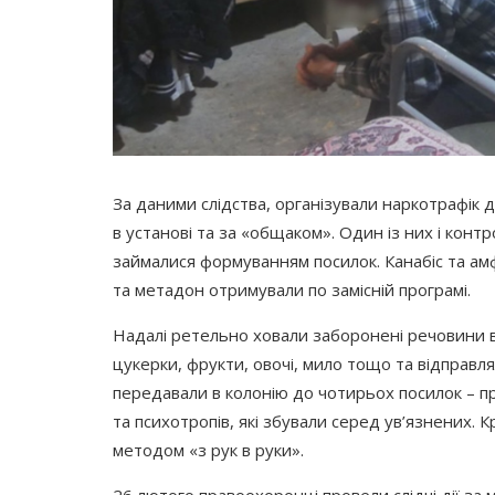
За даними слідства, організували наркотрафік до
в установі та за
«общаком
». Один із них і контр
займалися формуванням посилок. Канабіс та а
та метадон отримували по замісній програмі.
Надалі ретельно ховали заборонені речовини в
цукерки, фрукти, овочі, мило тощо та відправ
передавали в колонію до чотирьох посилок – при
та психотропів, які збували серед ув’язнених. К
методом
«з
рук в руки».
26 лютого правоохоронці провели слідчі дії за