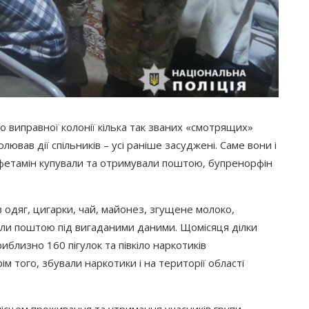
 виправної колонії кілька так званих
«смотрящих
»
олював дії спільників – усі раніше засуджені. Саме вони і
мфетамін купували та отримували поштою, бупренорфін
 одяг, цигарки, чай, майонез, згущене молоко,
ляли поштою під вигаданими даними. Щомісяця ділки
близно 160 пігулок та півкіло наркотиків
рім того, збували наркотики і на території області
 місцем проживання та утримання учасників групи –