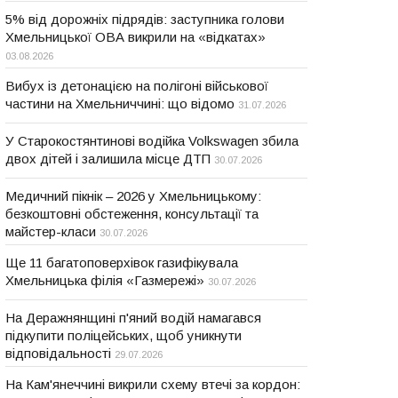
5% від дорожніх підрядів: заступника голови
Хмельницької ОВА викрили на «відкатах»
03.08.2026
Вибух із детонацією на полігоні військової
частини на Хмельниччині: що відомо
31.07.2026
У Старокостянтинові водійка Volkswagen збила
двох дітей і залишила місце ДТП
30.07.2026
Медичний пікнік – 2026 у Хмельницькому:
безкоштовні обстеження, консультації та
майстер-класи
30.07.2026
Ще 11 багатоповерхівок газифікувала
Хмельницька філія «Газмережі»
30.07.2026
На Деражнянщині п'яний водій намагався
підкупити поліцейських, щоб уникнути
відповідальності
29.07.2026
На Кам'янеччині викрили схему втечі за кордон: