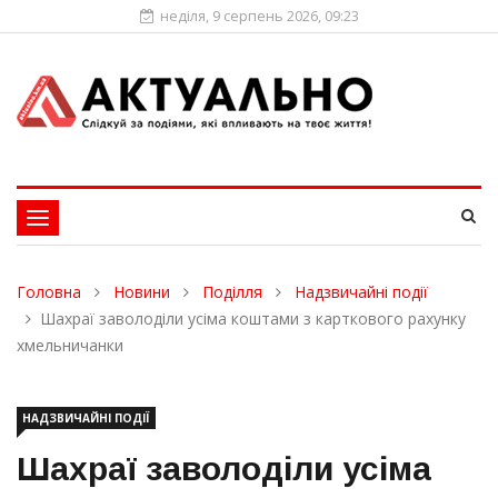
неділя, 9 серпень 2026, 09:23
Toggle
navigation
Головна
Новини
Поділля
Надзвичайні події
Шахраї заволоділи усіма коштами з карткового рахунку
хмельничанки
НАДЗВИЧАЙНІ ПОДІЇ
Шахраї заволоділи усіма