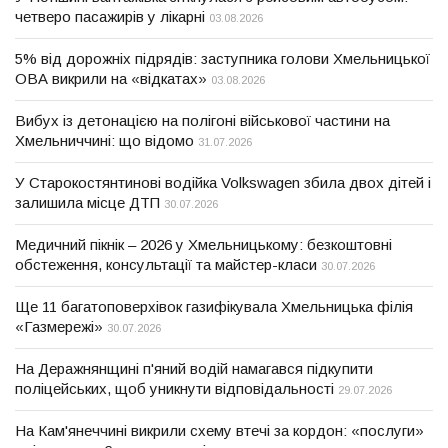
четверо пасажирів у лікарні
03.08.2026
5% від дорожніх підрядів: заступника голови Хмельницької
ОВА викрили на «відкатах»
03.08.2026
Вибух із детонацією на полігоні військової частини на
Хмельниччині: що відомо
31.07.2026
У Старокостянтинові водійка Volkswagen збила двох дітей і
залишила місце ДТП
30.07.2026
Медичний пікнік – 2026 у Хмельницькому: безкоштовні
обстеження, консультації та майстер-класи
30.07.2026
Ще 11 багатоповерхівок газифікувала Хмельницька філія
«Газмережі»
30.07.2026
На Деражнянщині п'яний водій намагався підкупити
поліцейських, щоб уникнути відповідальності
29.07.2026
На Кам'янеччині викрили схему втечі за кордон: «послуги»