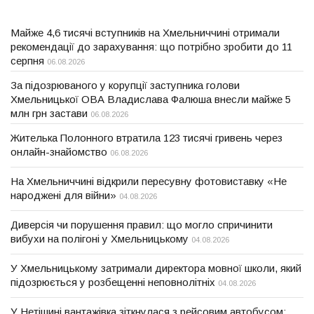
Майже 4,6 тисячі вступників на Хмельниччині отримали
рекомендації до зарахування: що потрібно зробити до 11
серпня
06.08.2026
За підозрюваного у корупції заступника голови
Хмельницької ОВА Владислава Фалюша внесли майже 5
млн грн застави
06.08.2026
Жителька Полонного втратила 123 тисячі гривень через
онлайн-знайомство
06.08.2026
На Хмельниччині відкрили пересувну фотовиставку «Не
народжені для війни»
04.08.2026
Диверсія чи порушення правил: що могло спричинити
вибухи на полігоні у Хмельницькому
04.08.2026
У Хмельницькому затримали директора мовної школи, який
підозрюється у розбещенні неповнолітніх
04.08.2026
У Нетішині вантажівка зіткнулася з рейсовим автобусом: