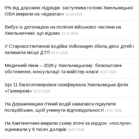
5% від дорожніх підрядів: заступника голови Хмельницької
ОВА викрили на «відкатах»
03.08.2026
Вибух із детонацією на полігоні військової частини на
Хмельниччині: що відомо
31.07.2026
У Старокостянтинові водійка Volkswagen збила двох дітей і
залишила місце ДТП
30.07.2026
Медичний пікнік – 2026 у Хмельницькому: безкоштовні
обстеження, консультації та майстер-класи
30.07.2026
Ще 11 багатоповерхівок газифікувала Хмельницька філія
«Газмережі»
30.07.2026
На Деражнянщині п'яний водій намагався підкупити
поліцейських, щоб уникнути відповідальності
29.07.2026
На Кам'янеччині викрили схему втечі за кордон: «послуги»
оцінювали у 6 тисяч доларів
29.07.2026