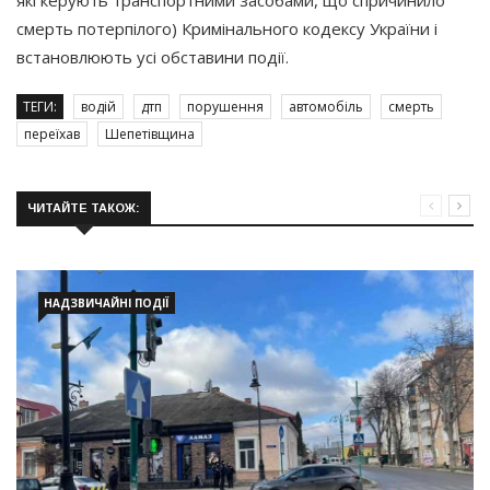
смерть потерпілого) Кримінального кодексу України і
встановлюють усі обставини події.
ТЕГИ:
водій
дтп
порушення
автомобіль
смерть
переїхав
Шепетівщина
ЧИТАЙТЕ ТАКОЖ:
НАДЗВИЧАЙНІ ПОДІЇ