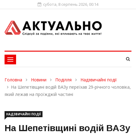
субота, 8 серпень 2026, 00:14
Toggle
navigation
Головна
Новини
Поділля
Надзвичайні події
На Шепетівщині водій ВАЗу переїхав 29-річного чоловіка,
який лежав на проїжджій частині
НАДЗВИЧАЙНІ ПОДІЇ
На Шепетівщині водій ВАЗу