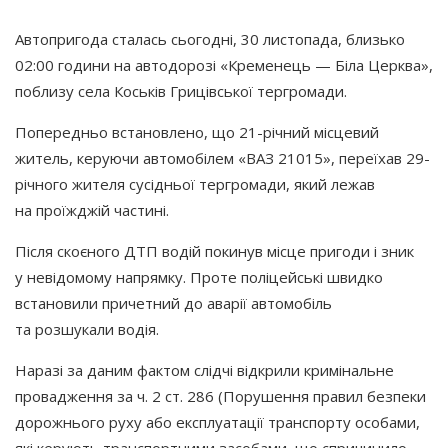
Автопригода сталась сьогодні, 30 листопада, близько
02:00 години на автодорозі
«Кременець
— Біла Церква»,
поблизу села Коськів Грицівської тергромади.
Попередньо встановлено, що 21-річний місцевий
житель, керуючи автомобілем
«ВАЗ
21015», переїхав 29-
річного жителя сусідньої тергромади, який лежав
на проїжджій частині.
Після скоєного ДТП водій покинув місце пригоди і зник
у невідомому напрямку. Проте поліцейські швидко
встановили причетний до аварії автомобіль
та розшукали водія.
Наразі за даним фактом слідчі відкрили кримінальне
провадження за ч. 2 ст. 286
(Порушення
правил безпеки
дорожнього руху або експлуатації транспорту особами,
які керують транспортними засобами, що спричинило