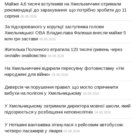
Майже 4,6 тисячі вступників на Хмельниччині отримали
рекомендації до зарахування: що потрібно зробити до 11
серпня
06.08.2026
За підозрюваного у корупції заступника голови
Хмельницької ОВА Владислава Фалюша внесли майже 5
млн грн застави
06.08.2026
Жителька Полонного втратила 123 тисячі гривень через
онлайн-знайомство
06.08.2026
На Хмельниччині відкрили пересувну фотовиставку «Не
народжені для війни»
04.08.2026
Диверсія чи порушення правил: що могло спричинити
вибухи на полігоні у Хмельницькому
04.08.2026
У Хмельницькому затримали директора мовної школи, який
підозрюється у розбещенні неповнолітніх
04.08.2026
У Нетішині вантажівка зіткнулася з рейсовим автобусом:
четверо пасажирів у лікарні
03.08.2026