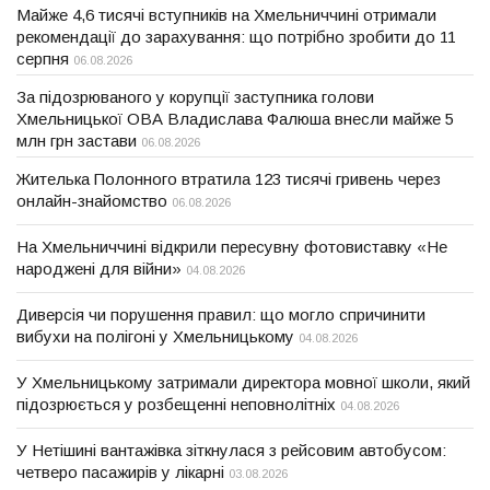
Майже 4,6 тисячі вступників на Хмельниччині отримали
рекомендації до зарахування: що потрібно зробити до 11
серпня
06.08.2026
За підозрюваного у корупції заступника голови
Хмельницької ОВА Владислава Фалюша внесли майже 5
млн грн застави
06.08.2026
Жителька Полонного втратила 123 тисячі гривень через
онлайн-знайомство
06.08.2026
На Хмельниччині відкрили пересувну фотовиставку «Не
народжені для війни»
04.08.2026
Диверсія чи порушення правил: що могло спричинити
вибухи на полігоні у Хмельницькому
04.08.2026
У Хмельницькому затримали директора мовної школи, який
підозрюється у розбещенні неповнолітніх
04.08.2026
У Нетішині вантажівка зіткнулася з рейсовим автобусом:
четверо пасажирів у лікарні
03.08.2026