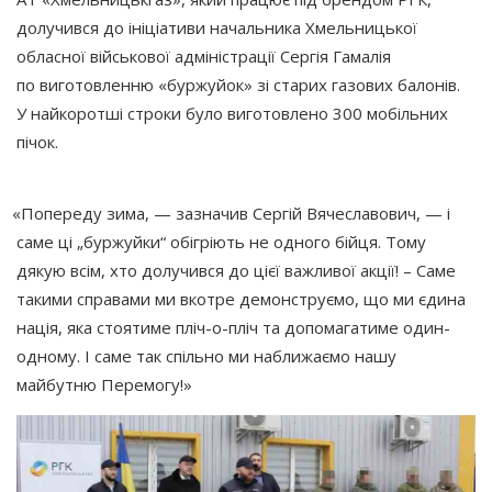
долучився до ініціативи начальника Хмельницької
обласної військової адміністрації Сергія Гамалія
по виготовленню
«буржуйок
» зі старих газових балонів.
У найкоротші строки було виготовлено 300 мобільних
пічок.
«Попереду
зима, — зазначив Сергій Вячеславович, — і
саме ці „буржуйки“ обігріють не одного бійця. Тому
дякую всім, хто долучився до цієї важливої акції! – Саме
такими справами ми вкотре демонструємо, що ми єдина
нація, яка стоятиме пліч-о-пліч та допомагатиме один-
одному. І саме так спільно ми наближаємо нашу
майбутню Перемогу!»