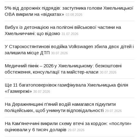
5% від дорожніх підрядів: заступника голови Хмельницької
ОВА викрили на «відкатах»
03.08.2026
Вибух із детонацією на полігоні військової частини на
Хмельниччині: що відомо
31.07.2026
У Старокостянтинові водійка Volkswagen збила двох дітей і
залишила місце ДТП
30.07.2026
Медичний пікнік – 2026 у Хмельницькому: безкоштовні
обстеження, консультації та майстер-класи
30.07.2026
Ще 11 багатоповерхівок газифікувала Хмельницька філія
«Газмережі»
30.07.2026
На Деражнянщині п'яний водій намагався підкупити
поліцейських, щоб уникнути відповідальності
29.07.2026
На Кам'янеччині викрили схему втечі за кордон: «послуги»
оцінювали у 6 тисяч доларів
29.07.2026