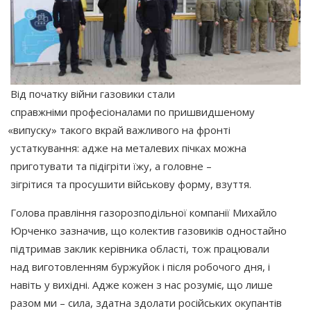
Від початку війни газовики стали
справжніми професіоналами по пришвидшеному
«випуску
» такого вкрай важливого на фронті
устаткування: адже на металевих пічках можна
приготувати та підігріти їжу, а головне –
зігрітися та просушити військову форму, взуття.
Голова правління газорозподільної компанії Михайло
Юрченко зазначив, що колектив газовиків одностайно
підтримав заклик керівника області, тож працювали
над виготовленням буржуйок і після робочого дня, і
навіть у вихідні. Адже кожен з нас розуміє, що лише
разом ми – сила, здатна здолати російських окупантів