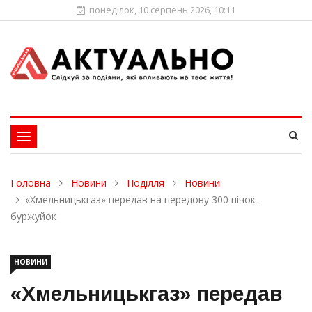
понеділок, 10 серпень 2026, 10:11
Toggle
navigation
Головна
Новини
Поділля
Новини
«Хмельницькгаз» передав на передову 300 пічок-
буржуйок
НОВИНИ
«Хмельницькгаз» передав