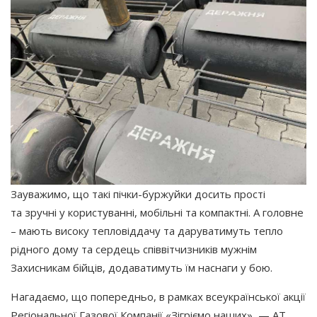
Зауважимо, що такі пічки-буржуйки досить прості
та зручні у користуванні, мобільні та компактні. А головне
– мають високу тепловіддачу та даруватимуть тепло
рідного дому та сердець співвітчизників мужнім
Захисникам бійців, додаватимуть їм наснаги у бою.
Нагадаємо, що попередньо, в рамках всеукраїнської акції
Регіональної Газової Компанії
«Зігріємо
наших», — АТ