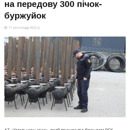
на передову 300 пічок-
буржуйок
11 листопада 2022 р.
АТ
«Хмельницькгаз
», який працює під брендом РГК,