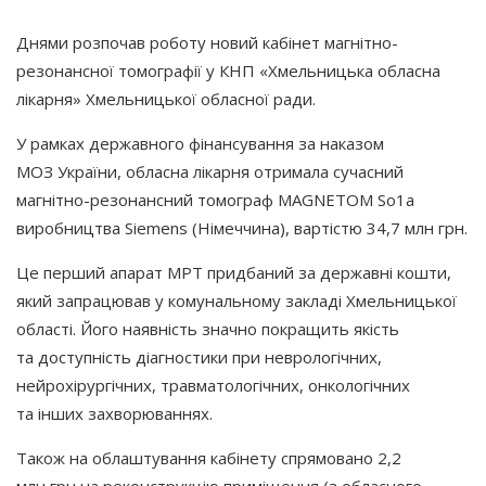
Днями розпочав роботу новий кабінет магнітно-
резонансної томографії у КНП
«Хмельницька
обласна
лікарня» Хмельницької обласної ради.
У рамках державного фінансування за наказом
МОЗ України, обласна лікарня отримала сучасний
магнітно-резонансний томограф MAGNETOM Sо1а
виробництва Siemens
(Німеччина
), вартістю 34,7 млн грн.
Це перший апарат МРТ придбаний за державні кошти,
який запрацював у комунальному закладі Хмельницької
області. Його наявність значно покращить якість
та доступність діагностики при неврологічних,
нейрохірургічних, травматологічних, онкологічних
та інших захворюваннях.
Також на облаштування кабінету спрямовано 2,2
млн грн на реконструкцію приміщення
(з
обласного