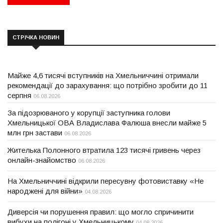
СТРІЧКА НОВИН
Майже 4,6 тисячі вступників на Хмельниччині отримали
рекомендації до зарахування: що потрібно зробити до 11
серпня
06.08.2026
За підозрюваного у корупції заступника голови
Хмельницької ОВА Владислава Фалюша внесли майже 5
млн грн застави
06.08.2026
Жителька Полонного втратила 123 тисячі гривень через
онлайн-знайомство
06.08.2026
На Хмельниччині відкрили пересувну фотовиставку «Не
народжені для війни»
04.08.2026
Диверсія чи порушення правил: що могло спричинити
вибухи на полігоні у Хмельницькому
04.08.2026