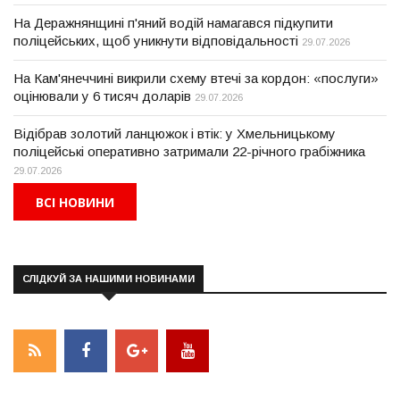
На Деражнянщині п'яний водій намагався підкупити
поліцейських, щоб уникнути відповідальності
29.07.2026
На Кам'янеччині викрили схему втечі за кордон: «послуги»
оцінювали у 6 тисяч доларів
29.07.2026
Відібрав золотий ланцюжок і втік: у Хмельницькому
поліцейські оперативно затримали 22-річного грабіжника
29.07.2026
ВСІ НОВИНИ
СЛІДКУЙ ЗА НАШИМИ НОВИНАМИ