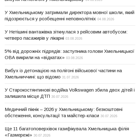
У Хмельницькому затримали директора мовної школи, який
підозрюється у розбещенні неповнолітніх
04.08.2026
У Нетішині вантажівка зіткнулася з рейсовим автобусом:
четверо пасажирів у лікарні
03.08.2026
5% від дорожніх підрядів: заступника голови Хмельницької
ОВА викрили на «відкатах»
03.08.2026
Вибух із детонацією на полігоні військової частини на
Хмельниччині: що відомо
31.07.2026
У Старокостянтинові водійка Volkswagen збила двох дітей і
залишила місце ДТП
30.07.2026
Медичний пікнік – 2026 у Хмельницькому: безкоштовні
обстеження, консультації та майстер-класи
30.07.2026
Ще 11 багатоповерхівок газифікувала Хмельницька філія
«Газмережі»
30.07.2026