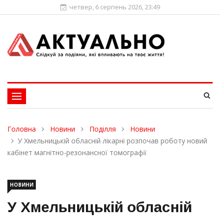
четвер, 6 серпень 2026, 23:49
Toggle
navigation
Головна
Новини
Поділля
Новини
У Хмельницькій обласній лікарні розпочав роботу новий
кабінет магнітно-резонансної томографії
НОВИНИ
У Хмельницькій обласній