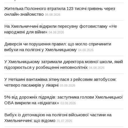
Жителька Полонного втратила 123 тисячі гривень через
онлайн-знайомство
06.08.2026
На Хмельниччині відкрили пересувну фотовиставку «Не
народжені для війни»
04.08.2026
Диверсія чи порушення правил: що могло спричинити
вибухи на полігоні у Хмельницькому
04.08.2026
У Хмельницькому затримали директора мовної школи, який
підозрюється у розбещенні неповнолітніх
04.08.2026
У Нетішині вантажівка зіткнулася з рейсовим автобусом:
четверо пасажирів у лікарні
03.08.2026
5% від дорожніх підрядів: заступника голови Хмельницької
ОВА викрили на «відкатах»
03.08.2026
Вибух із детонацією на полігоні військової частини на
Хмельниччині: що відомо
31.07.2026