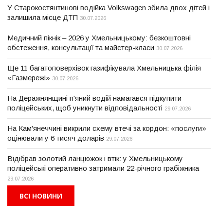
У Старокостянтинові водійка Volkswagen збила двох дітей і
залишила місце ДТП
30.07.2026
Медичний пікнік – 2026 у Хмельницькому: безкоштовні
обстеження, консультації та майстер-класи
30.07.2026
Ще 11 багатоповерхівок газифікувала Хмельницька філія
«Газмережі»
30.07.2026
На Деражнянщині п'яний водій намагався підкупити
поліцейських, щоб уникнути відповідальності
29.07.2026
На Кам'янеччині викрили схему втечі за кордон: «послуги»
оцінювали у 6 тисяч доларів
29.07.2026
Відібрав золотий ланцюжок і втік: у Хмельницькому
поліцейські оперативно затримали 22-річного грабіжника
29.07.2026
ВСІ НОВИНИ