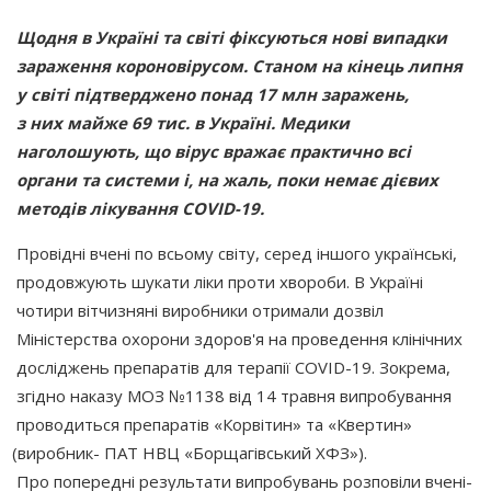
Щодня в Україні та світі фіксуються нові випадки
зараження короновірусом. Станом на кінець липня
у світі підтверджено понад 17 млн заражень,
з них майже 69 тис. в Україні. Медики
наголошують, що вірус вражає практично всі
органи та системи і, на жаль, поки немає дієвих
методів лікування COVID-19.
Провідні вчені по всьому світу, серед іншого українські,
продовжують шукати ліки проти хвороби. В Україні
чотири вітчизняні виробники отримали дозвіл
Міністерства охорони здоров'я на проведення клінічних
досліджень препаратів для терапії COVID-19. Зокрема,
згідно наказу МОЗ №1138 від 14 травня випробування
проводиться препаратів
«Корвітин
» та
«Квертин
»
(виробник
- ПАТ НВЦ
«Борщагівський
ХФЗ»).
Про попередні результати випробувань розповіли вчені-