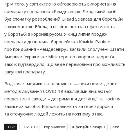
Крім того, у світі активно обговорюють використання
препарату під назвою
«Ремдесевір
». Лікарський засіб
був спочатку розроблений Gilead Sciences для боротьби
з лихоманкою Ебола, а пізніше показав ефективність
у боротьбі з коронавірусом. У кінці липня продаж
препарату дозволила Європейська Комісія. Раніше
про придбання
«Ремдесевіру
» заявили Сполучені Штати
Америки. Українське Міністерство охорони здоров’я
також підтвердило, що веде перемовини про можливість
закупівлі препарату.
Водночас, медики наголошують — поки немає дієвих
методів лікування COVID-19 важливими лишаються
превентивні заходи – дотримання дистанції та носіння
захисних засобів. Відповідальність за своє здоров’я
та оточуючих людей лежить на кожному з нас.
ТЕГИ:
COVID-19
коронавірус
інфекційна лікарня
ліки