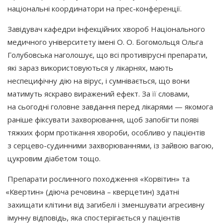
національні координатори на прес-конференції.
Завідувач кафедри інфекційних хвороб Національного
медичного університету імені О. О. Богомольця Ольга
Голубовська наголошує, що всі противірусні препарати,
які зараз використовуються у лікарнях, мають
неспецифічну дію на вірус, і сумнівається, що вони
матимуть яскраво виражений ефект. За її словами,
на сьогодні головне завдання перед лікарями — якомога
раніше фіксувати захворювання, щоб запобігти появі
тяжких форм протікання хвороби, особливо у пацієнтів
з серцево-судинними захворюваннями, із зайвою вагою,
цукровим діабетом тощо.
Препарати рослинного походження
«Корвітин
» та
«Квертин
»
(діюча
речовина – кверцетин) здатні
захищати клітини від загибелі і зменшувати агресивну
імунну відповідь, яка спостерігається у пацієнтів