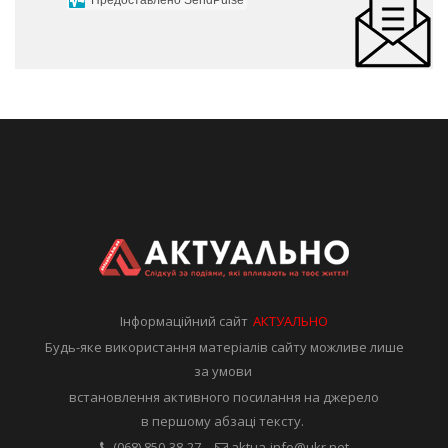
Предоставлено SendPulse
Інформаційний сайт
АКТУАЛЬНО
Будь-яке використання матеріалів сайту можливе лише
за умови
встановлення активного посилання на джерело
в першому абзаці тексту.
(068) 850-38-27
aktua-info@ukr.net