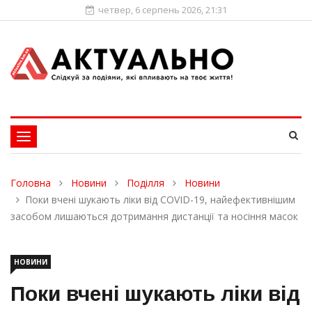
четвер, 6 серпень 2026, 21:31
Toggle
navigation
Головна
Новини
Поділля
Новини
Поки вчені шукають ліки від COVID-19, найефективнішим
засобом лишаються дотримання дистанції та носіння масок
НОВИНИ
Поки вчені шукають ліки від