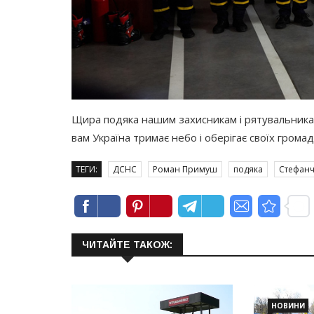
Щира подяка нашим захисникам і рятувальникам 
вам Україна тримає небо і оберігає своїх громад
ТЕГИ:
ДСНС
Роман Примуш
подяка
Стефанч
ЧИТАЙТЕ ТАКОЖ:
НОВИНИ