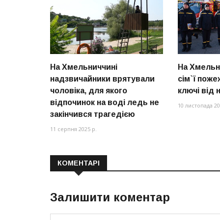
На Хмельниччині
На Хмельн
надзвичайники врятували
сім`ї пож
чоловіка, для якого
ключі від 
відпочинок на воді ледь не
10 листопада 20
закінчився трагедією
11 серпня 2025 р.
КОМЕНТАРІ
Залишити коментар