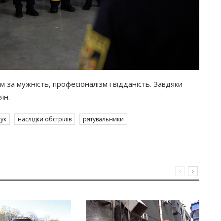
за мужність, професіоналізм і відданість. Завдяки
ян.
ук
наслідки обстрілів
рятувальники