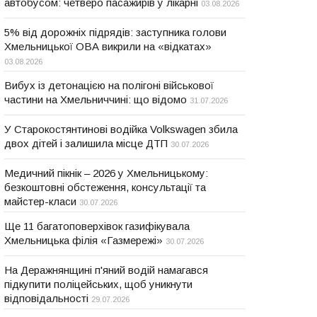
автобусом: четверо пасажирів у лікарні
03.08.2026
5% від дорожніх підрядів: заступника голови
Хмельницької ОВА викрили на «відкатах»
03.08.2026
Вибух із детонацією на полігоні військової
частини на Хмельниччині: що відомо
31.07.2026
У Старокостянтинові водійка Volkswagen збила
двох дітей і залишила місце ДТП
30.07.2026
Медичний пікнік – 2026 у Хмельницькому:
безкоштовні обстеження, консультації та
майстер-класи
30.07.2026
Ще 11 багатоповерхівок газифікувала
Хмельницька філія «Газмережі»
30.07.2026
На Деражнянщині п'яний водій намагався
підкупити поліцейських, щоб уникнути
відповідальності
29.07.2026