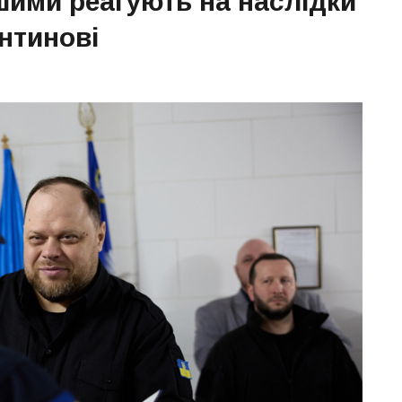
ршими реагують на наслідки
нтинові