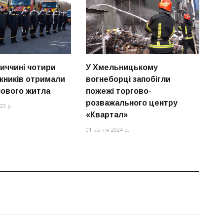
иччині чотири
У Хмельницькому
С
ежників отримали
вогнеборці запобігли
н
нового житла
пожежі торгово-
Х
розважального центру
п
23 р.
«Квартал»
15
01 квітня 2024 р.