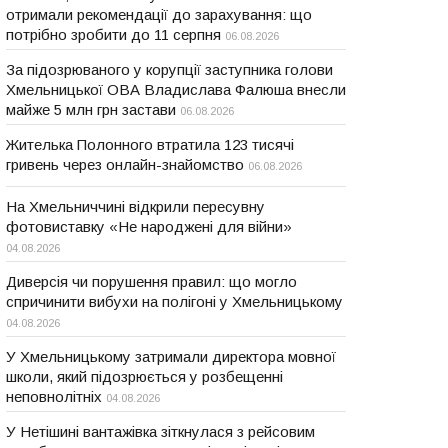
отримали рекомендації до зарахування: що
потрібно зробити до 11 серпня
06.08.2026
За підозрюваного у корупції заступника голови
Хмельницької ОВА Владислава Фалюша внесли
майже 5 млн грн застави
06.08.2026
Жителька Полонного втратила 123 тисячі
гривень через онлайн-знайомство
06.08.2026
На Хмельниччині відкрили пересувну
фотовиставку «Не народжені для війни»
04.08.2026
Диверсія чи порушення правил: що могло
спричинити вибухи на полігоні у Хмельницькому
04.08.2026
У Хмельницькому затримали директора мовної
школи, який підозрюється у розбещенні
неповнолітніх
04.08.2026
У Нетішині вантажівка зіткнулася з рейсовим