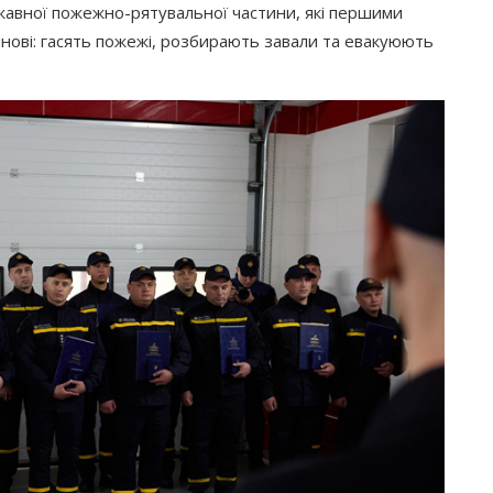
жавної пожежно-рятувальної частини, які першими
инові: гасять пожежі, розбирають завали та евакуюють