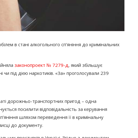
білем в стані алкогольного сп’яніння до кримінальних
рийняла
законопроект № 7279-д
, який збільшує
і чи під дією наркотиків.
«За
» проголосували 239
ьтаті дорожньо-транспортних пригод – одна
онується посилити відповідальність за керування
п’яніння шляхом переведення її в кримінальну
исці до документу.
льних проступків в Україні. Згідно з документом