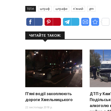
ТЕГИ:
штраф
штрафи
п`яний
дтп
ЧИТАЙТЕ ТАКОЖ:
П’яні водії захоплюють
ДТП у Кам’
дороги Хмельницького
Подільськ
алкоголю в
22 листопада 2018 р.