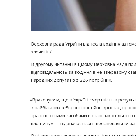
Верховна рада України віднесла водіння автомо
злочинів/
В другому читанні і в цілому Верховна Рада п
відповідальність за водіння в не тверезому стан
народних депутатів з 226 потрібних.
«Враховуючи
, що в Україні смертність в резул
з найбільших в Європі і постійно зростає, проп
транспортними засобами в стані алкогольного с
площину» — відзначається в пояснювальній зап
В цілому законопроект вводить інститут криміна