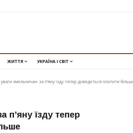
ЖИТТЯ
УКРАЇНА І СВІТ
 уваги хмельничан: за п’яну їзду тепер доведеться платити більш
а п’яну їзду тепер
ільше