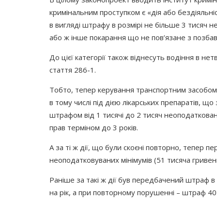
кримінальним проступком є
«дія
або бездіяльні
в вигляді штрафу в розмірі не більше 3 тисяч 
або ж інше покарання що не пов’язане з позбав
До цієї категорії також віднесуть водіння в не
стаття 286-1.
Тобто, тепер керування транспортним засобом в
в тому числі під дією лікарських препаратів, щ
штрафом від 1 тисячі до 2 тисяч неоподаткован
прав терміном до 3 років.
А за ті ж дії, що були скоєні повторно, тепер п
неоподатковуваних мінімумів
(51
тисяча гривень
Раніше за такі ж дії був передбачений штраф в
на рік, а при повторному порушенні – штраф 40 