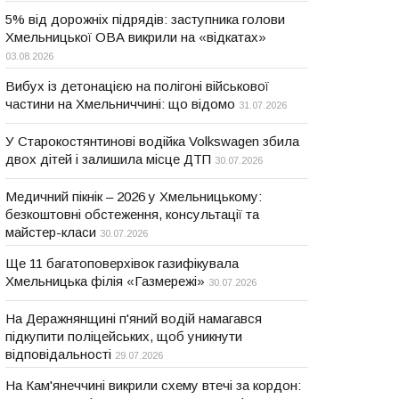
5% від дорожніх підрядів: заступника голови
Хмельницької ОВА викрили на «відкатах»
03.08.2026
Вибух із детонацією на полігоні військової
частини на Хмельниччині: що відомо
31.07.2026
У Старокостянтинові водійка Volkswagen збила
двох дітей і залишила місце ДТП
30.07.2026
Медичний пікнік – 2026 у Хмельницькому:
безкоштовні обстеження, консультації та
майстер-класи
30.07.2026
Ще 11 багатоповерхівок газифікувала
Хмельницька філія «Газмережі»
30.07.2026
На Деражнянщині п'яний водій намагався
підкупити поліцейських, щоб уникнути
відповідальності
29.07.2026
На Кам'янеччині викрили схему втечі за кордон: