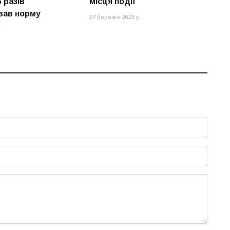
 разів
місця події
т
вав норму
27 березня 2023 р.
06
.