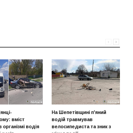
янці-
На Шепетівщині п'яний
Н
ому: вміст
водій травмував
в
 організмі водія
велосипедиста та зник з
в