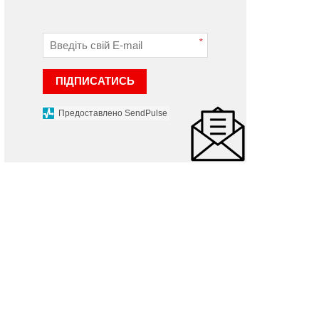
*
ПІДПИСАТИСЬ
Предоставлено SendPulse
а Шепетівщині «Ланос»
Загинув 5-річний хлопчик
’їхав у карету швидкої:
Хмельницькому перед
одій та пасажири не
судом постане водій, як