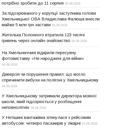
потрібно зробити до 11 серпня
06.08.2026
За підозрюваного у корупції заступника голови
Хмельницької ОВА Владислава Фалюша внесли
майже 5 млн грн застави
06.08.2026
Жителька Полонного втратила 123 тисячі
гривень через онлайн-знайомство
06.08.2026
На Хмельниччині відкрили пересувну
фотовиставку «Не народжені для війни»
04.08.2026
Диверсія чи порушення правил: що могло
спричинити вибухи на полігоні у Хмельницькому
04.08.2026
У Хмельницькому затримали директора мовної
школи, який підозрюється у розбещенні
неповнолітніх
04.08.2026
У Нетішині вантажівка зіткнулася з рейсовим
автобусом: четверо пасажирів у лікарні
03.08.2026