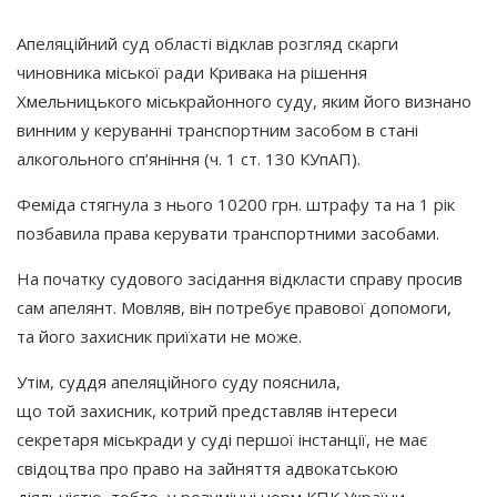
Апеляційний суд області відклав розгляд скарги
чиновника міської ради Кривака на рішення
Хмельницького міськрайонного суду, яким його визнано
винним у керуванні транспортним засобом в стані
алкогольного сп’яніння
(ч
. 1 ст. 130 КУпАП).
Феміда стягнула з нього 10200 грн. штрафу та на 1 рік
позбавила права керувати транспортними засобами.
На початку судового засідання відкласти справу просив
сам апелянт. Мовляв, він потребує правової допомоги,
та його захисник приїхати не може.
Утім, суддя апеляційного суду пояснила,
що той захисник, котрий представляв інтереси
секретаря міськради у суді першої інстанції, не має
свідоцтва про право на зайняття адвокатською
діяльністю, тобто, у розумінні норм КПК України,