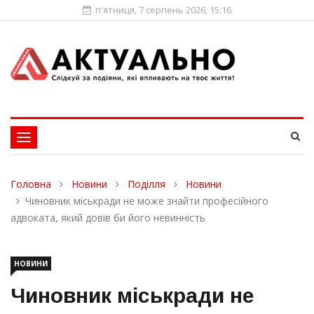
п'ятниця, 7 серпень 2026, 15:16
Toggle
navigation
Головна
Новини
Поділля
Новини
Чиновник міськради не може знайти професійного
адвоката, який довів би його невинність
НОВИНИ
Чиновник міськради не