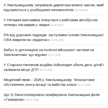
У Хмельницькому затримали директора мовної школи, який
підозрюється у розбещенні неповнолітніх
04.08.2026
У Нетішині вантажівка зіткнулася з рейсовим автобусом:
четверо пасажирів у лікарні
03.08.2026
5% від дорожніх підрядів: заступника голови Хмельницької
ОВА викрили на «відкатах»
03.08.2026
Вибух із детонацією на полігоні військової частини на
Хмельниччині: що відомо
31.07.2026
У Старокостянтинові водійка Volkswagen збила двох дітей і
залишила місце ДТП
30.07.2026
Медичний пікнік – 2026 у Хмельницькому: безкоштовні
обстеження, консультації та майстер-класи
30.07.2026
Ще 11 багатоповерхівок газифікувала Хмельницька філія
«Газмережі»
30.07.2026